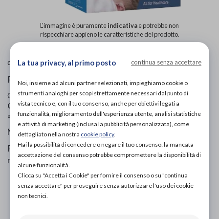
L'immagine è puramente
indicativa
e potrebbe non
rispecchiare appieno le caratteristiche del prodotto.
OMRON
di
La tua privacy, al primo posto
continua senza accettare
PRODOTTI PER NEONATI E BAMBINI
Noi, insieme ad alcuni partner selezionati, impieghiamo cookie o
strumenti analoghi per scopi strettamente necessari dal punto di
Codice OTGP:
OMRCH19846
| Riferimento produttore:
vista tecnico e, con il tuo consenso, anche per obiettivi legati a
OMDUO
| Categoria:
Salute e benessere
»
Infanzia - mamma
funzionalità, miglioramento dell'esperienza utente, analisi statistiche
»
Prodotti per neonati e bambini
e attività di marketing (inclusa la pubblicità personalizzata), come
Nebulizzatore a compressore con aspiratore nasale.
dettagliato nella nostra
cookie policy
.
Hai la possibilità di concedere o negare il tuo consenso: la mancata
Pulisce delicatamente il naso e fornisce una
accettazione del consenso potrebbe compromettere la disponibilità di
nebulizzazione efficiente.
alcune funzionalità.
Clicca su "Accetta i Cookie" per fornire il consenso o su "continua
senza accettare" per proseguire senza autorizzare l'uso dei cookie
non tecnici.
PROVA E ACQUISTA IN NEGOZIO
110,00€
DA