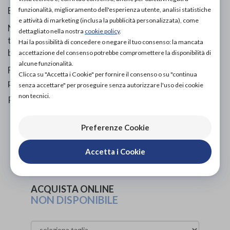
Essential a pistone
funzionalità, miglioramento dell'esperienza utente, analisi statistiche
e attività di marketing (inclusa la pubblicità personalizzata), come
Nebulizzatore per tutta la famiglia, indicato per il
dettagliato nella nostra
cookie policy
.
trattamento delle basse vie aeree: asma, bronchiti,
Hai la possibilità di concedere o negare il tuo consenso: la mancata
bronchioliti, BPCO.
accettazione del consenso potrebbe compromettere la disponibilità di
alcune funzionalità.
Funzionamento no-stop per consentire l’utilizzo a più
Clicca su "Accetta i Cookie" per fornire il consenso o su "continua
persone senza pause.
senza accettare" per proseguire senza autorizzare l'uso dei cookie
non tecnici.
Pulizia facile e veloce di tutti gli accessori.
PROVA E ACQUISTA IN NEGOZIO
Preferenze Cookie
56,00€
DA
Accetta i Cookie
PROVA E NOLEGGIA IN NEGOZIO
NON DISPONIBILE
ACQUISTA ONLINE
NON DISPONIBILE