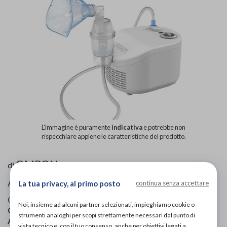
L'immagine è puramente
indicativa
e potrebbe non
rispecchiare appieno le caratteristiche del prodotto.
OMRON
di
AEREOSOL A PISTONE
La tua privacy, al primo posto
continua senza accettare
Codice OTGP:
OMROD19852
| Riferimento produttore:
Noi, insieme ad alcuni partner selezionati, impieghiamo cookie o
OMMA1E
| Categoria:
Elettromedicali e diagnostica
»
strumenti analoghi per scopi strettamente necessari dal punto di
Aerosol
»
Aerosol a pistone
vista tecnico e, con il tuo consenso, anche per obiettivi legati a