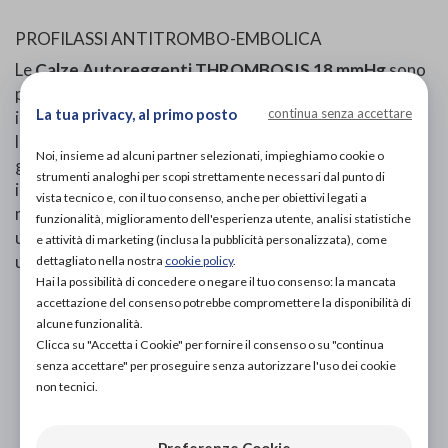
PROFILASSI ANTITROMBO-EMBOLICA
Le
Calze Autoreggenti THROMBOSIS 18 mmHg
sono
progettate per offrire una compressione graduata
La tua privacy, al primo posto
continua senza accettare
ideale per la prevenzione di trombosi ed embolie. La
linea elastocompressiva completa è studiata per
Noi, insieme ad alcuni partner selezionati, impieghiamo cookie o
garantire una perfetta aderenza e una facile
strumenti analoghi per scopi strettamente necessari dal punto di
indossabilità, grazie alla particolare struttura della
vista tecnico e, con il tuo consenso, anche per obiettivi legati a
maglia. Queste calze sono ben tollerabili e favoriscono
funzionalità, miglioramento dell'esperienza utente, analisi statistiche
un'ottima traspirazione cutanea, rendendole ideali per
e attività di marketing (inclusa la pubblicità personalizzata), come
un uso prolungato.
dettagliato nella nostra
cookie policy
.
Hai la possibilità di concedere o negare il tuo consenso: la mancata
accettazione del consenso potrebbe compromettere la disponibilità di
PROVA E ACQUISTA IN NEGOZIO
alcune funzionalità.
31,00€
DA
Clicca su "Accetta i Cookie" per fornire il consenso o su "continua
senza accettare" per proseguire senza autorizzare l'uso dei cookie
PROVA E NOLEGGIA IN NEGOZIO
non tecnici.
NON DISPONIBILE
ACQUISTA ONLINE