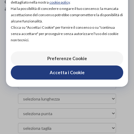
circolare offre una piacevole sensazione di comfort
dettagliato nella nostra
cookie policy
.
anche per i pazienti in sedia a rotelle.
Hai la possibilità di concedere o negare il tuo consenso: la mancata
accettazione del consenso potrebbe compromettere la disponibilità di
alcune funzionalità.
PROVA E ACQUISTA IN NEGOZIO
Clicca su "Accetta i Cookie" per fornire il consenso o su "continua
38,00€
DA
senza accettare" per proseguire senza autorizzare l'uso dei cookie
non tecnici.
PROVA E NOLEGGIA IN NEGOZIO
NON DISPONIBILE
Preferenze Cookie
ACQUISTA ONLINE
NON DISPONIBILE
Accetta i Cookie