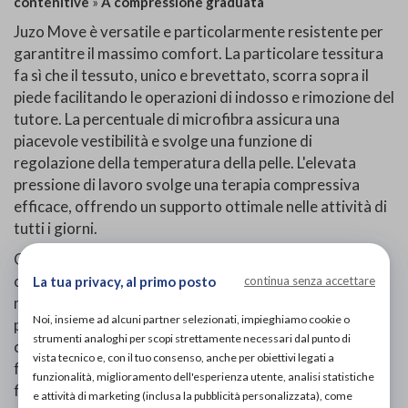
contenitive
»
A compressione graduata
Juzo Move è versatile e particolarmente resistente per
garantitre il massimo comfort. La particolare tessitura
fa sì che il tessuto, unico e brevettato, scorra sopra il
piede facilitando le operazioni di indosso e rimozione del
tutore. La percentuale di microfibra assicura una
piacevole vestibilità e svolge una funzione di
regolazione della temperatura della pelle. L'elevata
pressione di lavoro svolge una terapia compressiva
efficace, offrendo un supporto ottimale nelle attività di
tutti i giorni.
Grazie alle sue caratteristiche funzionali, la calza
compressiva offre un vero sollievo nella terapia e una
La tua privacy, al primo posto
continua senza accettare
maggiore qualità di vita e voglia di movimento per ogni
Noi, insieme ad alcuni partner selezionati, impieghiamo cookie o
paziente. L'originale e funzionale lavorazione in
strumenti analoghi per scopi strettamente necessari dal punto di
corrispondenza del collo del piede minimizza la
vista tecnico e, con il tuo consenso, anche per obiettivi legati a
formazione di eventuali segni sulla pelle, anche con una
funzionalità, miglioramento dell'esperienza utente, analisi statistiche
flessione del piede a 90 gradi, tanto che la calza a trama
e attività di marketing (inclusa la pubblicità personalizzata), come