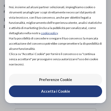
contrasta la maggior pressione idrostatica facilitano il
Noi, insieme ad alcuni partner selezionati, impieghiamo cookie o
ritorno venoso.
strumenti analoghi per scopi strettamente necessari dal punto di
vista tecnico e, con il tuo consenso, anche per obiettivi legati a
Indispensabile per eliminare pesantezza, gonfiori,
funzionalità, miglioramento dell'esperienza utente, analisi statistiche
prurito, crampi.
e attività di marketing (inclusa la pubblicità personalizzata), come
dettagliato nella nostra
cookie policy
.
PROVA E ACQUISTA IN NEGOZIO
Hai la possibilità di concedere o negare il tuo consenso: la mancata
26,00€
DA
accettazione del consenso potrebbe compromettere la disponibilità di
alcune funzionalità.
PROVA E NOLEGGIA IN NEGOZIO
Clicca su "Accetta i Cookie" per fornire il consenso o su "continua
NON DISPONIBILE
senza accettare" per proseguire senza autorizzare l'uso dei cookie
non tecnici.
ACQUISTA ONLINE
NON DISPONIBILE
Preferenze Cookie
Accetta i Cookie