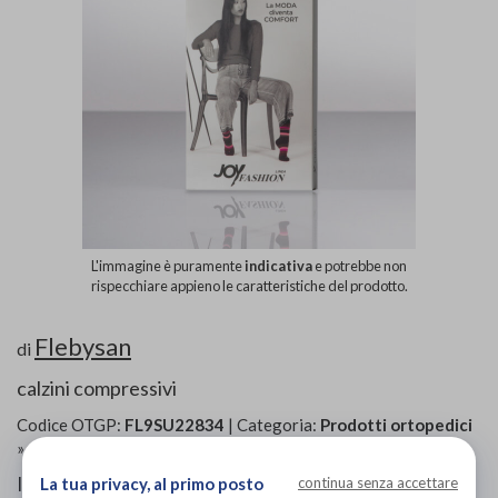
L'immagine è puramente
indicativa
e potrebbe non
rispecchiare appieno le caratteristiche del prodotto.
Flebysan
di
calzini compressivi
Codice OTGP:
FL9SU22834
| Categoria:
Prodotti ortopedici
»
Collant e calze contenitive
»
A compressione graduata
Il Calzino 18 svolge un’azione di prevenzione;
La tua privacy, al primo posto
continua senza accettare