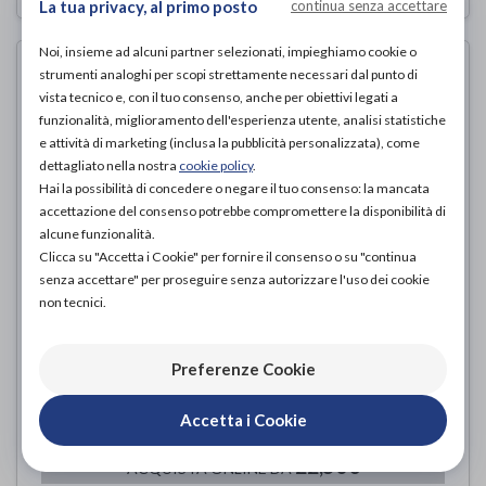
La tua privacy, al primo posto
continua senza accettare
Noi, insieme ad alcuni partner selezionati, impieghiamo cookie o
strumenti analoghi per scopi strettamente necessari dal punto di
vista tecnico e, con il tuo consenso, anche per obiettivi legati a
funzionalità, miglioramento dell'esperienza utente, analisi statistiche
e attività di marketing (inclusa la pubblicità personalizzata), come
dettagliato nella nostra
cookie policy
.
Hai la possibilità di concedere o negare il tuo consenso: la mancata
accettazione del consenso potrebbe compromettere la disponibilità di
alcune funzionalità.
Clicca su "Accetta i Cookie" per fornire il consenso o su "continua
senza accettare" per proseguire senza autorizzare l'uso dei cookie
non tecnici.
LINEA PREVENTIVA MICROFIBRA
DONNA - 70 DENARI COLLANT
Preferenze Cookie
Medi
di
22,50€
Accetta i Cookie
PROVA E ACQUISTA IN NEGOZIO DA
22,50€
ACQUISTA ONLINE DA