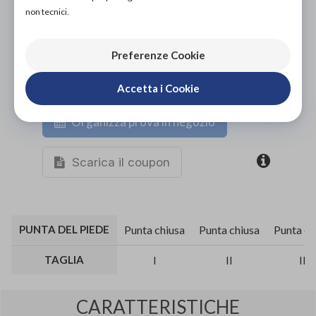
non tecnici.
Preferenze Cookie
Accetta i Cookie
Organizza prova in negozio
Scarica il coupon
PUNTA DEL PIEDE
Punta chiusa
Punta chiusa
Punta ch
TAGLIA
I
II
III
CARATTERISTICHE