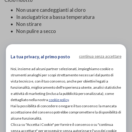
Non usare candeggianti al cloro
In asciugatrice a bassa temperatura
Non stirare
Non pulire a secco
PROVA E ACQUISTA IN NEGOZIO
117,00€
DA
La tua privacy, al primo posto
continua senza accettare
PROVA E NOLEGGIA IN NEGOZIO
Noi, insieme ad alcuni partner selezionati, impieghiamo cookie o
NON DISPONIBILE
strumenti analoghi per scopi strettamente necessari dal punto di
vista tecnico e, con il tuo consenso, anche per obiettivi legati a
ACQUISTA ONLINE
NON DISPONIBILE
funzionalità, miglioramento dell'esperienza utente, analisi statistiche
e attività di marketing (inclusa la pubblicità personalizzata), come
dettagliato nella nostra
cookie policy
.
Hai la possibilità di concedere o negare il tuo consenso: la mancata
accettazione del consenso potrebbe compromettere la disponibilità di
alcune funzionalità.
Clicca su "Accetta i Cookie" per fornire il consenso o su "continua
senza accettare" per proseguire senza autorizzare l'uso dei cookie