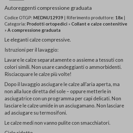
Autoreggenti compressione graduata
Codice OTGP:
MEDNU12939
| Riferimento produttore:
18x
|
Categoria:
Prodotti ortopedici
»
Collant e calze contenitive
»
A compressione graduata
Le eleganti calze compressive.
Istruzioni per il lavaggio:
Lavare le calze separatamente o assieme a tessuti con
colori simili. Non usare candeggianti o ammorbidenti.
Risciacquare le calze più volte!
Dopo il lavaggio asciugare le calze all'aria aperta, ma
non alla luce diretta del sole – oppure metterle in
asciugatrice con un programma per capi delicati. Non
lasciare le calze umide in un asciugamano. Non lasciare
ad asciugare su termosifoni.
Le calze medi non vanno pulite con smacchiatori.
Ciclo ridotto