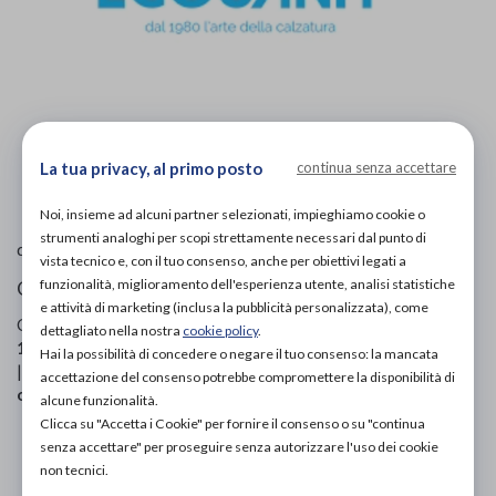
L'immagine è puramente
indicativa
e potrebbe non
La tua privacy, al primo posto
continua senza accettare
rispecchiare appieno le caratteristiche del prodotto.
Noi, insieme ad alcuni partner selezionati, impieghiamo cookie o
strumenti analoghi per scopi strettamente necessari dal punto di
Ecosanit
di
vista tecnico e, con il tuo consenso, anche per obiettivi legati a
funzionalità, miglioramento dell'esperienza utente, analisi statistiche
Ciabatte ortopediche donna
e attività di marketing (inclusa la pubblicità personalizzata), come
Codice OTGP:
ECOAX20058
| Riferimento produttore:
dettagliato nella nostra
cookie policy
.
1134F49 1556 28
| Codice Nomenclatore tariffario:
06.33.03
Hai la possibilità di concedere o negare il tuo consenso: la mancata
| Categoria:
Calzature ortopediche e plantari
»
Ciabatte
accettazione del consenso potrebbe compromettere la disponibilità di
ortopediche
»
Per donna
alcune funzionalità.
Clicca su "Accetta i Cookie" per fornire il consenso o su "continua
PROVA E ACQUISTA IN NEGOZIO
senza accettare" per proseguire senza autorizzare l'uso dei cookie
94,00€
non tecnici.
DA