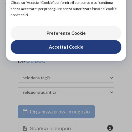
stress.
Clicca su "Accetta i Cookie" per fornire il consenso o su "continua
senza accettare" per proseguire senza autorizzare l'uso dei cookie
non tecnici.
PROVA E ACQUISTA IN NEGOZIO
61,00€
DA
Preferenze Cookie
PROVA E NOLEGGIA IN NEGOZIO
NON DISPONIBILE
Accetta i Cookie
ACQUISTA ONLINE
61,00€
DA
Organizza prova in negozio
Scarica il coupon