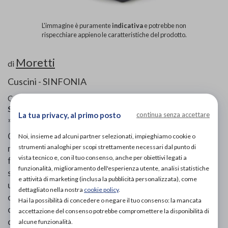
L'immagine è puramente
indicativa
e potrebbe non
rispecchiare appieno le caratteristiche del prodotto.
Moretti
di
Cuscini - SINFONIA
Codice OTGP:
MORZNX6709
| Riferimento produttore:
ST345
| Categoria:
Salute e benessere
»
Ergonomia e sonno
La tua privacy, al primo posto
continua senza accettare
»
Cuscini
Cuscino a cuneo in memory foam che consente di
Noi, insieme ad alcuni partner selezionati, impieghiamo cookie o
mantenere la colonna vertebrale in equilibrio e nella sua
strumenti analoghi per scopi strettamente necessari dal punto di
vista tecnico e, con il tuo consenso, anche per obiettivi legati a
forma ad "S" naturale. La forma particolare a cuneo
funzionalità, miglioramento dell'esperienza utente, analisi statistiche
spinge il bacino in avanti favorendo la distribuzione
e attività di marketing (inclusa la pubblicità personalizzata), come
uniforme del peso su tutta la superficie di seduta e
dettagliato nella nostra
cookie policy
.
contribuendo a mantenere la curva naturale della
Hai la possibilità di concedere o negare il tuo consenso: la mancata
colonna così da ottenere un a posizione di seduta più
accettazione del consenso potrebbe compromettere la disponibilità di
confortevole tale da contribuire a ridurre fatica e
alcune funzionalità.