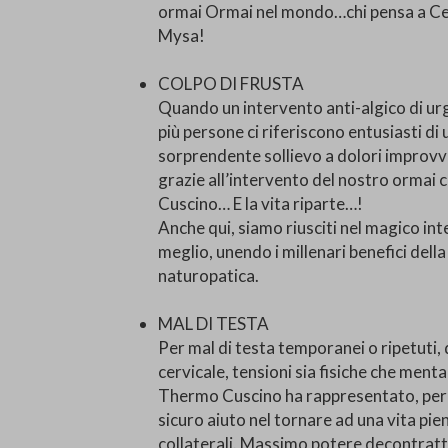
ormai Ormai nel mondo…chi pensa a Cer
Mysa!
COLPO DI FRUSTA
Quando un intervento anti-algico di ur
più persone ci riferiscono entusiasti d
sorprendente sollievo a dolori improvvisi
grazie all’intervento del nostro ormai
Cuscino… E la vita riparte…!
Anche qui, siamo riusciti nel magico int
meglio, unendo i millenari benefici del
naturopatica.
MAL DI TESTA
Per mal di testa temporanei o ripetuti, 
cervicale, tensioni sia fisiche che menta
Thermo Cuscino ha rappresentato, per m
sicuro aiuto nel tornare ad una vita pie
collaterali. Massimo potere decontrattu