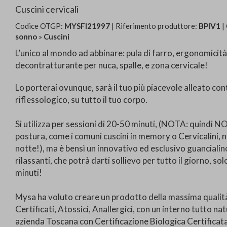
Cuscini cervicali
Codice OTGP:
MYSFI21997
| Riferimento produttore:
BPIV1
|
sonno
»
Cuscini
L’unico al mondo ad abbinare: pula di farro, ergonomicit
decontratturante per nuca, spalle, e zona cervicale!
Lo porterai ovunque, sarà il tuo più piacevole alleato contr
riflessologico, su tutto il tuo corpo.
Si utilizza per sessioni di 20-50 minuti, (NOTA: quindi 
postura, come i comuni cuscini in memory o Cervicalini, n
notte!), ma è bensì un innovativo ed esclusivo guancialin
rilassanti, che potrà darti sollievo per tutto il giorno, s
minuti!
Mysa ha voluto creare un prodotto della massima qualit
Certificati, Atossici, Anallergici, con un interno tutto 
azienda Toscana con Certificazione Biologica Certifica