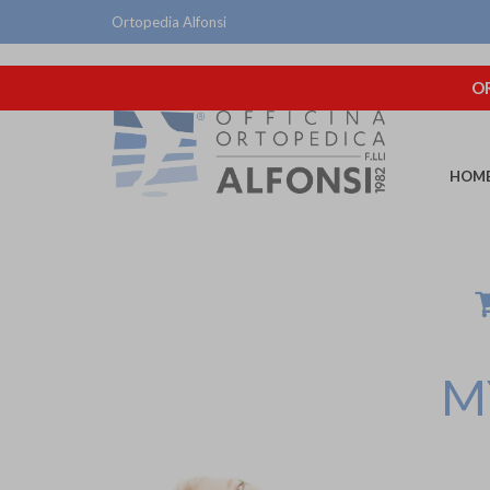
Ortopedia Alfonsi
OR
HOM
M