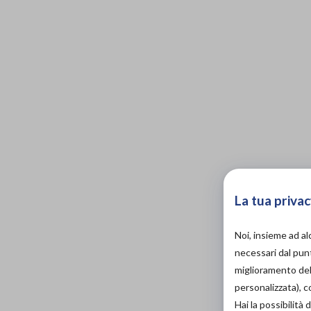
La tua privac
Noi, insieme ad a
necessari dal punt
miglioramento dell
personalizzata), 
Hai la possibilit