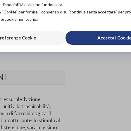
60,00€
DA
isponibilità di alcune funzionalità.
a i Cookie" per fornire il consenso o su "continua senza accettare" per p
PROVA E NOLEGGIA IN
NEGOZIO
dei cookie non tecnici.
NON DISPONIBILE
Organizza pr
ACQUISTA ONLINE
referenze Cookie
Accetta i Cooki
NON DISPONIBILE
Scarica il 
NI
ressurale: l’azione
uniti alla traspirabilità,
la di farro biologica, il
contratturante: lo stimolo al
a distensione, sarà massimo!