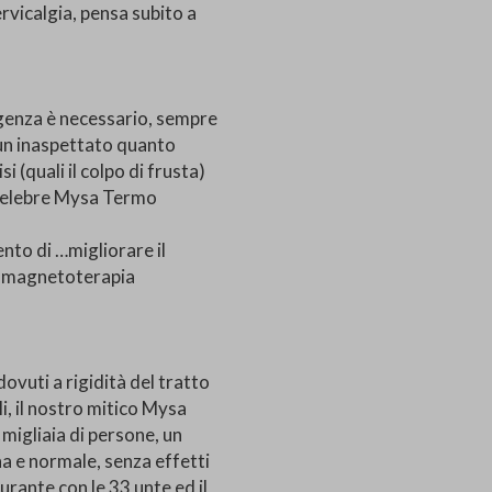
vicalgia, pensa subito a
genza è necessario, sempre
i un inaspettato quanto
 (quali il colpo di frusta)
 celebre Mysa Termo
ento di …migliorare il
la magnetoterapia
dovuti a rigidità del tratto
li, il nostro mitico Mysa
igliaia di persone, un
na e normale, senza effetti
rante con le 33 unte ed il