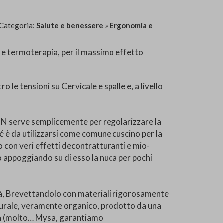
 Categoria:
Salute e benessere
»
Ergonomia e
à e termoterapia, per il massimo effetto
o le tensioni su Cervicale e spalle e, a livello
NON serve semplicemente per regolarizzare la
é è da utilizzarsi come comune cuscino per la
o con veri effetti decontratturanti e mio-
olo appoggiando su di esso la nuca per pochi
à, Brevettandolo con materiali rigorosamente
naturale, veramente organico, prodotto da una
ta (molto… Mysa, garantiamo