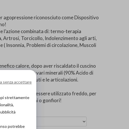
 per agopressione riconosciuto come Dispositivo
ano!
are l’azione combinata di: termo-terapia
 Artrosi, Torcicollo, Indolenzimento agli arti,
e ( Insonnia, Problemi di circolazione, Muscoli
 benefico calore, dopo aver riscaldato il cuscino
to. Costituita da vari minerali (90% Acido di
rare meglio i tessuti e le articolazioni.
a senza accettare
cuscino può anche essere utilizzato freddo, per
copi strettamente
oni, infiammazioni o gonfiori!
ionalità,
pubblicità
senso potrebbe