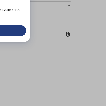
roseguire senza
ova in negozio
e
coupon