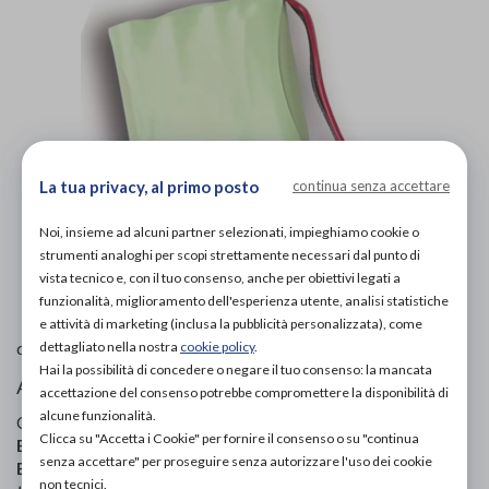
La tua privacy, al primo posto
continua senza accettare
Noi, insieme ad alcuni partner selezionati, impieghiamo cookie o
strumenti analoghi per scopi strettamente necessari dal punto di
L'immagine è puramente
indicativa
e potrebbe non
vista tecnico e, con il tuo consenso, anche per obiettivi legati a
rispecchiare appieno le caratteristiche del prodotto.
funzionalità, miglioramento dell'esperienza utente, analisi statistiche
e attività di marketing (inclusa la pubblicità personalizzata), come
I-Tech Medical Division
di
dettagliato nella nostra
cookie policy
.
Hai la possibilità di concedere o negare il tuo consenso: la mancata
Altri elettromedicali per terapia
accettazione del consenso potrebbe compromettere la disponibilità di
alcune funzionalità.
Codice OTGP:
ITEIF20222
| Riferimento produttore:
MIO-
Clicca su "Accetta i Cookie" per fornire il consenso o su "continua
BATTERY NEW
| Categoria:
Elettromedicali e diagnostica
»
senza accettare" per proseguire senza autorizzare l'uso dei cookie
Elettromedicali per fisioterapia
»
Altri elettromedicali per
non tecnici.