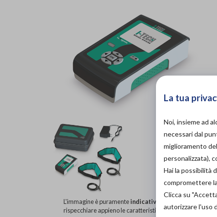
La tua privac
Noi, insieme ad a
necessari dal punt
miglioramento dell
personalizzata), 
Hai la possibilit
compromettere la d
Clicca su "Accett
L'immagine è puramente
indicativa
e potrebbe non
autorizzare l'uso 
rispecchiare appieno le caratteristiche del prodotto.