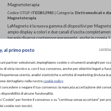
Magnetoterapia
Codice OTGP:
ITEDB12985
| Categoria:
Elettromedicali e di
Magnetoterapia
LaMagneto è la nuova gamma di dispositivi per Magnetote
ampio display a colori e due canali d’uscita completamen
terapie diverse contemporaneamente, anche in coppia. L
per la famiglia e quindi per uso domiciliare e personale. N
continu
y, al primo posto
La confezione di LaMagneto contiene:
N°1 dispositivo LaMagneto
lcuni partner selezionati, impieghiamo cookie o strumenti analoghi per s
N°1 alimentatore medicale (cavo 1.5mt circa)
o di vista tecnico e, con il tuo consenso, anche per obiettivi legati a funz
N°1 manuale d’uso e manutenzione
'esperienza utente, analisi statistiche e attività di marketing (inclusa la 
N°2 applicatori a fascia con 3 solenoidi (cavo 1.5mt
come dettagliato nella nostra
cookie policy
.
N°1 borsa per il trasporto
à di concedere o negare il tuo consenso: la mancata accettazione del con
Magnete per verifica esecuzione terapia
isponibilità di alcune funzionalità.
Fascia in tessuto non tessuto (TNT) 15x150 cm
a i Cookie" per fornire il consenso o su "continua senza accettare" per p
dei cookie non tecnici.
PROVA E ACQUISTA IN