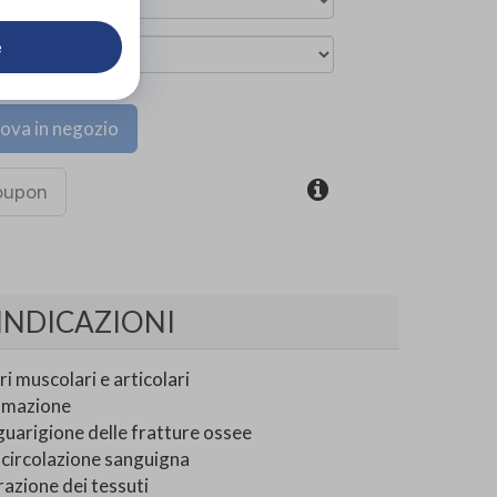
e
ova in negozio
coupon
INDICAZIONI
i muscolari e articolari
ammazione
guarigione delle fratture ossee
 circolazione sanguigna
razione dei tessuti