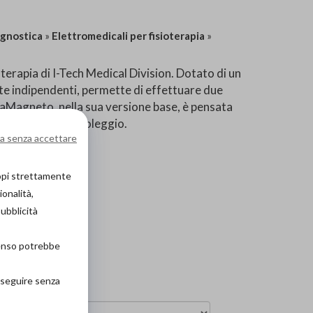
agnostica
»
Elettromedicali per fisioterapia
»
rapia di I-Tech Medical Division. Dotato di un
te indipendenti, permette di effettuare due
aMagneto, nella sua versione base, è pensata
on è previsto il noleggio.
a senza accettare
copi strettamente
ionalità,
pubblicità
 circa)
senso potrebbe
roseguire senza