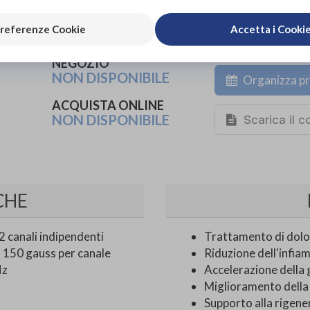
NEGOZIO
479,00€
DA
referenze Cookie
Accetta i Cooki
PROVA E NOLEGGIA IN
NEGOZIO
NON DISPONIBILE
Organizza pr
ACQUISTA ONLINE
NON DISPONIBILE
Scarica il 
CHE
 canali indipendenti
Trattamento di dolor
 a 150 gauss per canale
Riduzione dell'infi
Hz
Accelerazione della 
Miglioramento della
Supporto alla rigene