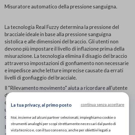
Misuratore automatico della pressione sanguigna.
La tecnologia Real Fuzzy determina la pressione del
bracciale ideale in base alla pressione sanguigna
sistolica e alle dimensioni del braccio. Gli utenti non
devono più impostare il livello di inflazione prima della
misurazione. La tecnologia elimina il disagio del braccio
attraverso impostazioni di gonfiamento non necessarie
e impedisce anche letture imprecise causate da errati
livelli di gonfiaggio del bracciale.
Il "Rilevamento movimento" aiuta a ricordare all'utente
di rimanere fermo e indica qualsiasi movimento del
corpo durante la misurazione. L'icona specificata appare
La tua privacy, al primo posto
continua senza accettare
una volta che è stato rilevato un "movimento del corpo"
durante e dopo ogni misurazione.
Noi, insieme ad alcuni partner selezionati, impieghiamo cookie o
strumenti analoghi per scopi strettamente necessari dal punto di
Il "Rilevamento polsino" rileva e indica se il bracciale è
vista tecnico e, con il tuo consenso, anche per obiettivi legati a
avvolto correttamente attorno al braccio.