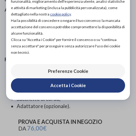
funzionalità, miglioramento dell'esperienza utente, analisi statistiche
e attività di marketing (inclusa la pubblicità personalizzata), come
Avvertenze
dettagliato nella nostra
cookie policy
.
Per uso esterno.
Hai la possibilità di concedere o negare il tuo consenso: la mancata
Prima dell'utilizzo, leggere attentamente il
accettazione del consenso potrebbe compromettere la disponibilità di
alcune funzionalità.
manuale di istruzioni.
Clicca su "Accetta i Cookie" per fornire il consenso o su "continua
Tenere fuori dalla portata e dalla vista dei bambini
senza accettare" per proseguire senza autorizzare l'uso dei cookie
al di sotto dei 3 anni di età.
non tecnici.
Formato
Batterie;
Preferenze Cookie
Polsino con cono universale brevettato senza
lattice;
Accetta i Cookie
Manuale di istruzioni;
Sacchetto di corda;
Adattatore (opzionale).
PROVA E ACQUISTA IN NEGOZIO
76,00€
DA