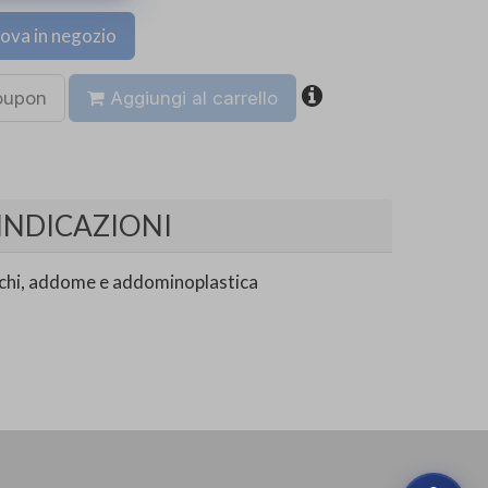
ova in negozio
coupon
Aggiungi al carrello
INDICAZIONI
anchi, addome e addominoplastica