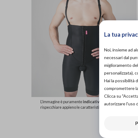
La tua privac
Noi, insieme ad a
necessari dal punt
miglioramento dell
personalizzata), 
Hai la possibilit
compromettere la d
Clicca su "Accett
L'immagine è puramente
indicativa
e potrebbe non
autorizzare l'uso 
rispecchiare appieno le caratteristiche del prodotto.
P