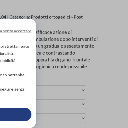
104
| Categoria:
Prodotti ortopedici
»
Post
a senza accettare
garantiscono un’efficace azione di
o periodo di deambulazione dopo interventi di
iori e permettono un graduale assestamento
copi strettamente
zazione sottocutanea e contrastando
ionalità,
e rimovibili e la doppia fila di ganci frontale
pubblicità
ondante apertura igienica rende possibile
senso potrebbe
roseguire senza
e