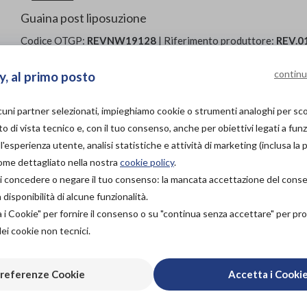
Guaina post liposuzione
Codice OTGP:
REVNW19128
| Riferimento produttore:
REV.0
intervento
»
Fasce post operatorie
continu
y, al primo posto
Le guaine per liposuzione da uomo Lipo Revée REV.0104 
compressione omogenea e costante, necessaria nel prim
liposuzione. Contengono efficacemente ematomi e gonf
lcuni partner selezionati, impieghiamo cookie o strumenti analoghi per s
dei tessuti epidermici, favorendo una corretta cicatriz
o di vista tecnico e, con il tuo consenso, anche per obiettivi legati a funz
formazione di lassità e irregolarità. Le bretelle regolabili 
'esperienza utente, analisi statistiche e attività di marketing (inclusa la 
permettono una perfetta regolazione della guaina. L’abb
come dettagliato nella nostra
cookie policy
.
l’utilizzo 24 ore su 24 .
à di concedere o negare il tuo consenso: la mancata accettazione del con
isponibilità di alcune funzionalità.
PROVA E ACQUISTA IN
a i Cookie" per fornire il consenso o su "continua senza accettare" per p
NEGOZIO
dei cookie non tecnici.
141,00€
DA
PROVA E NOLEGGIA IN
referenze Cookie
Accetta i Cooki
NEGOZIO
NON DISPONIBILE