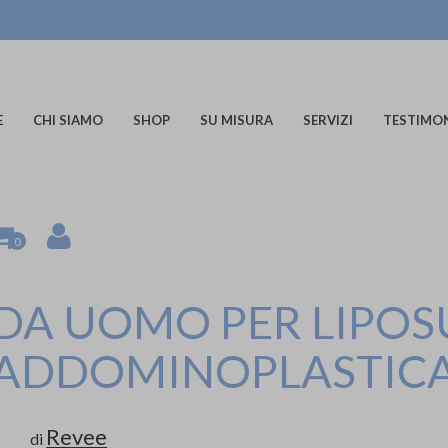
E
CHI SIAMO
SHOP
SU MISURA
SERVIZI
TESTIMO
0
DA UOMO PER LIPOS
ADDOMINOPLASTIC
Revee
di