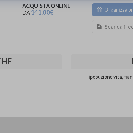
ACQUISTA ONLINE
Organizza pr
141,00€
DA
Scarica il 
CHE
liposuzione vita, fi