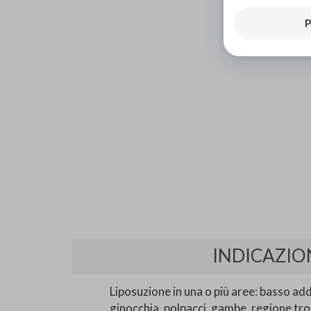
P
INDICAZIO
Liposuzione in una o più aree: basso add
ginocchia, polpacci, gambe, regione tro