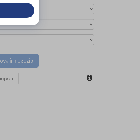
e
ova in negozio
coupon