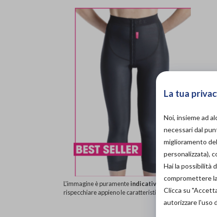
La tua privac
Noi, insieme ad a
necessari dal punt
miglioramento dell
personalizzata), 
Hai la possibilit
compromettere la d
L'immagine è puramente
indicativa
e potrebbe non
Clicca su "Accett
rispecchiare appieno le caratteristiche del prodotto.
autorizzare l'uso 