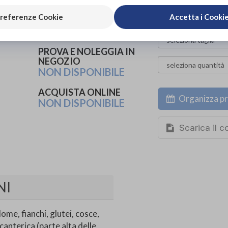
PROVA E ACQUISTA IN
referenze Cookie
Accetta i Cooki
NEGOZIO
136,00€
DA
PROVA E NOLEGGIA IN
NEGOZIO
NON DISPONIBILE
ACQUISTA ONLINE
Organizza pr
NON DISPONIBILE
Scarica il 
NI
ome, fianchi, glutei, cosce,
canterica (parte alta delle