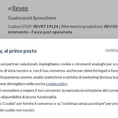
Revee
di
Guaina post liposuzione
Codice OTGP:
REVRT19124
| Riferimento produttore:
REV.01
intervento
»
Fasce post operatorie
Le guaine elastocompressive post intervento REV.0102 g
compressione omogenea e costante, necessaria nel prim
continu
y, al primo posto
liposuzione. Contengono efficacemente ematomi e gonf
dei tessuti epidermici, favorendo una corretta cicatriz
lcuni partner selezionati, impieghiamo cookie o strumenti analoghi per s
formazione di lassità e irregolarità. La parte lucida del 
o di vista tecnico e, con il tuo consenso, anche per obiettivi legati a funz
della guaina quando viene indossata; molto comoda anche 
'esperienza utente, analisi statistiche e attività di marketing (inclusa la 
vestiranno direttamente in sala operatoria una volta te
come dettagliato nella nostra
cookie policy
.
assicura un’efficace azione di contenimento esaltando l
à di concedere o negare il tuo consenso: la mancata accettazione del con
perfetto. I materiali confortevoli, atossici e anallergici 
isponibilità di alcune funzionalità.
garantiscono la completa soddisfazione del medico e de
altamente performante. La doppia fila di ganci frontale 
a i Cookie" per fornire il consenso o su "continua senza accettare" per p
guaina. L’abbondante apertura igienica rende possibile l’u
dei cookie non tecnici.