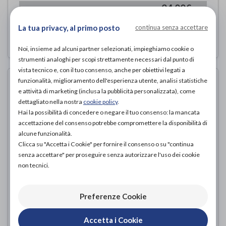
24,00€
PROVA E ACQUISTA IN NEGOZIO DA
24,00€
La tua privacy, al primo posto
continua senza accettare
ACQUISTA ONLINE DA
Noi, insieme ad alcuni partner selezionati, impieghiamo cookie o
strumenti analoghi per scopi strettamente necessari dal punto di
vista tecnico e, con il tuo consenso, anche per obiettivi legati a
funzionalità, miglioramento dell'esperienza utente, analisi statistiche
e attività di marketing (inclusa la pubblicità personalizzata), come
dettagliato nella nostra
cookie policy
.
Hai la possibilità di concedere o negare il tuo consenso: la mancata
accettazione del consenso potrebbe compromettere la disponibilità di
alcune funzionalità.
Clicca su "Accetta i Cookie" per fornire il consenso o su "continua
senza accettare" per proseguire senza autorizzare l'uso dei cookie
non tecnici.
Preferenze Cookie
CALZATURA PODARTIS JANE
DONNA-IVORY
Accetta i Cookie
Podartis
di