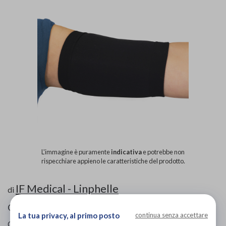
L'immagine è puramente
indicativa
e potrebbe non
rispecchiare appieno le caratteristiche del prodotto.
IF Medical - Linphelle
di
Guanto Palmare
La tua privacy, al primo posto
continua senza accettare
Codice OTGP:
IF4QL16559
| Riferimento produttore:
20014
|