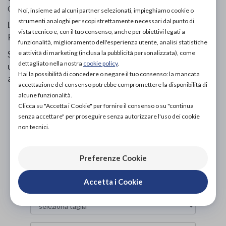
Categoria:
Prodotti ortopedici
»
Tape e bendaggi
Noi, insieme ad alcuni partner selezionati, impieghiamo cookie o
strumenti analoghi per scopi strettamente necessari dal punto di
Linphelle Coverpicc è una fascia destinata a pazienti con
vista tecnico e, con il tuo consenso, anche per obiettivi legati a
PICC.
funzionalità, miglioramento dell'esperienza utente, analisi statistiche
e attività di marketing (inclusa la pubblicità personalizzata), come
Si tratta di una guaina in microfibra realizzata in Q-Skin,
dettagliato nella nostra
cookie policy
.
un tessuto tecnologicamente avanzato anallergico,
Hai la possibilità di concedere o negare il tuo consenso: la mancata
antibatterico e traspirante.
accettazione del consenso potrebbe compromettere la disponibilità di
alcune funzionalità.
PROVA E ACQUISTA IN NEGOZIO
Clicca su "Accetta i Cookie" per fornire il consenso o su "continua
24,00€
DA
senza accettare" per proseguire senza autorizzare l'uso dei cookie
non tecnici.
PROVA E NOLEGGIA IN NEGOZIO
NON DISPONIBILE
Preferenze Cookie
ACQUISTA ONLINE
24,00€
DA
Accetta i Cookie