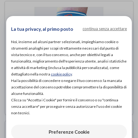
La tua privacy, al primo posto
continua senza accettare
Noi, insieme ad alcuni partner selezionati, impieghiamo cookie o
strumenti analoghi per scopi strettamente necessari dal punto di
vista tecnico e, con il tuo consenso, anche per obiettivi legati a
funzionalità, miglioramento dell'esperienza utente, analisi statistiche
e attività di marketing (inclusa la pubblicità personalizzata), come
dettagliato nella nostra
cookie policy
.
SP 2315A
Hai la possibilità di concedere o negare il tuo consenso: la mancata
accettazione del consenso potrebbe compromettere la disponibilità di
Special
di
alcune funzionalità.
Clicca su "Accetta i Cookie" per fornire il consenso o su "continua
63,00€
PROVA E ACQUISTA IN NEGOZIO DA
senza accettare" per proseguire senza autorizzare l'uso dei cookie
non tecnici.
Preferenze Cookie