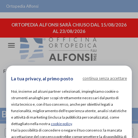
Ortopedia Alfonsi
ORTOPEDIA ALFONSI SARÀ CHIUSO DAL 15/08/2026
AL 23/08/2026
Attiva/disattiva
la
navigazione
FILTRA
BASTONI
La tua privacy, al primo posto
continua senza accettare
QUADRIPODI
Noi, insieme ad alcuni partner selezionati, impieghiamo cookie o
strumenti analoghi per scopi strettamente necessari dal punto di
vista tecnico e, con il tuo consenso, anche per obiettivi legati a
funzionalità, miglioramento dell'esperienza utente, analisi statistiche
BASTONI QUADRIPODI
e attività di marketing (inclusa la pubblicità personalizzata), come
dettagliato nella nostra
cookie policy
.
Hai la possibilità di concedere o negare il tuo consenso: la mancata
Cerca per marca
accettazione del consenso potrebbe compromettere la disponibilità di