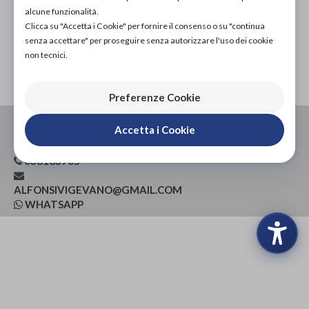
alcune funzionalità.
PAGINA 1 DI 0
Clicca su "Accetta i Cookie" per fornire il consenso o su "continua
senza accettare" per proseguire senza autorizzare l'uso dei cookie
PAGINA 1 DI 0
non tecnici.
Preferenze Cookie
CORSO MILANO 34D,
Accetta i Cookie
27029, VIGEVANO (PV)
P.I. 01645540186
038183705
ALFONSIVIGEVANO@GMAIL.COM
WHATSAPP