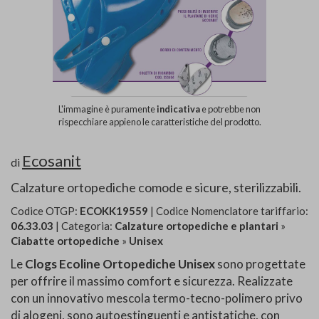
L'immagine è puramente
indicativa
e potrebbe non
rispecchiare appieno le caratteristiche del prodotto.
Ecosanit
di
Calzature ortopediche comode e sicure, sterilizzabili.
Codice OTGP:
ECOKK19559
| Codice Nomenclatore tariffario:
06.33.03
| Categoria:
Calzature ortopediche e plantari
»
Ciabatte ortopediche
»
Unisex
Le
Clogs Ecoline Ortopediche Unisex
sono progettate
per offrire il massimo comfort e sicurezza. Realizzate
con un innovativo mescola termo-tecno-polimero privo
di alogeni, sono autoestinguenti e antistatiche, con