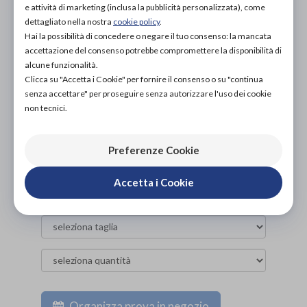
e attività di marketing (inclusa la pubblicità personalizzata), come
NON DISPONIBILE
dettagliato nella nostra
cookie policy
.
Hai la possibilità di concedere o negare il tuo consenso: la mancata
ACQUISTA ONLINE
38,00€
accettazione del consenso potrebbe compromettere la disponibilità di
DA
alcune funzionalità.
Clicca su "Accetta i Cookie" per fornire il consenso o su "continua
senza accettare" per proseguire senza autorizzare l'uso dei cookie
non tecnici.
Preferenze Cookie
Accetta i Cookie
Organizza prova in negozio