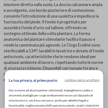
iniezione diretta sulla suola. La doccia calcaneare ampia
e avvolgente, con bordo posteriore di contenzione,
consente l'introduzione di una suoletta e impedisce la
fuoriuscita del piede. Il fondo è progettato per
assorbire l'onda d'urto sul tallone, offrendo un
sostegno ottimale della volta plantare. La forma
anatomica del plantare stimolante facilita il passo e
rende la camminata più agevole. Le Clogs Ecoline sono
sterilizzabili a 134°, lavabili in lavatrice e dotate di fondo
antiscivolo, caratteristiche che le rendono ideali per
qualsiasi ambiente di lavoro, rispettando tutte le norme
di sicurezza richieste. Disponibili con tomaio forato e
non forato, in vari colori: blu metal, grigio, bianco, verde
e azzurro.
La tua privacy, al primo posto
continua senza accettare
Noi, insieme ad alcuni partner selezionati, impieghiamo cookie o
PROVA E ACQUISTA IN NEGOZIO
strumenti analoghi per scopi strettamente necessari dal punto di
38,00€
DA
vista tecnico e, con il tuo consenso, anche per obiettivi legati a
funzionalità, miglioramento dell'esperienza utente, analisi statistiche
PROVA E NOLEGGIA IN NEGOZIO