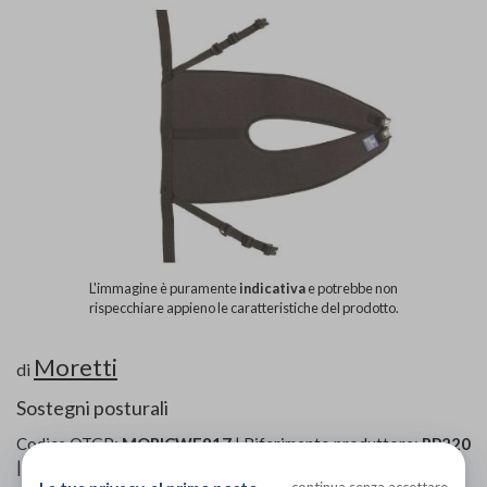
L'immagine è puramente
indicativa
e potrebbe non
rispecchiare appieno le caratteristiche del prodotto.
Moretti
di
Sostegni posturali
Codice OTGP:
MORICWE817
| Riferimento produttore:
RP220
| Codice Nomenclatore tariffario:
12.24.06
| Categoria:
Ausili