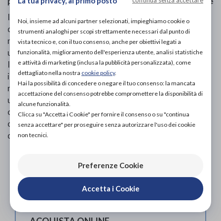
La tua privacy, al primo posto
continua senza accettare
per disabili e anziani
»
Carrozzine
»
Accessori per carrozzine
Indicate per evitare lo scivolamento in avanti del bacino
Noi, insieme ad alcuni partner selezionati, impieghiamo cookie o
dei pazienti seduti su carrozzina o sedia comoda,
strumenti analoghi per scopi strettamente necessari dal punto di
mantiene le gambe divaricate. Sagomata per garantire
vista tecnico e, con il tuo consenso, anche per obiettivi legati a
una divaricazione ed un contenimento più confortevole.
funzionalità, miglioramento dell'esperienza utente, analisi statistiche
e attività di marketing (inclusa la pubblicità personalizzata), come
Il comfort della cintura è inoltre garantito dal tessuto
dettagliato nella nostra
cookie policy
.
imbottito col quale è stata realizzata. Dotata di nastri
Hai la possibilità di concedere o negare il tuo consenso: la mancata
regolabili in lunghezza e chiusure a clip che consentono
accettazione del consenso potrebbe compromettere la disponibilità di
un rapido e corretto posizionamento per qualsiasi
alcune funzionalità.
corporatura su tutti i modelli di carrozzine, sedie
Clicca su "Accetta i Cookie" per fornire il consenso o su "continua
comode o seggioloni, nonché un rapido sgancio in caso
senza accettare" per proseguire senza autorizzare l'uso dei cookie
di emergenza.
non tecnici.
PROVA E ACQUISTA IN NEGOZIO
Preferenze Cookie
50,00€
DA
Accetta i Cookie
PROVA E NOLEGGIA IN NEGOZIO
NON DISPONIBILE
ACQUISTA ONLINE