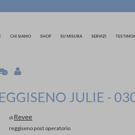
E
CHI SIAMO
SHOP
SU MISURA
SERVIZI
TESTIMO
0
EGGISENO JULIE - 03
Revee
di
reggiseno post operatorio