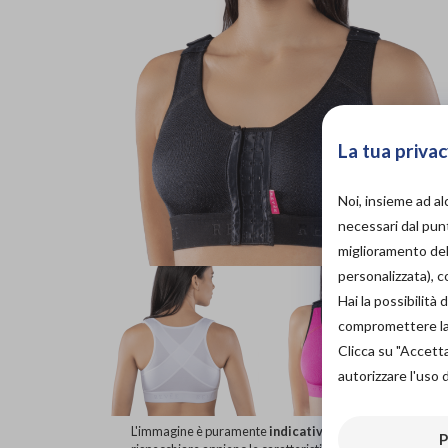
La tua privac
Noi, insieme ad a
necessari dal punt
miglioramento dell
personalizzata), 
Hai la possibilit
compromettere la d
Clicca su "Accett
autorizzare l'uso 
L'immagine è puramente
indicativa
e potrebbe non
P