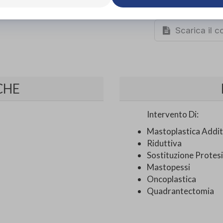
Organizza pr
67,00€
DA
Scarica il 
CHE
Intervento Di:
Mastoplastica Addit
Riduttiva
Sostituzione Protesi
Mastopessi
Oncoplastica
Quadrantectomia