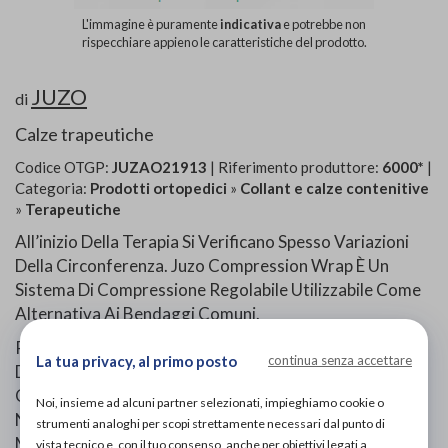
L'immagine è puramente
indicativa
e potrebbe non
rispecchiare appieno le caratteristiche del prodotto.
JUZO
di
Calze trapeutiche
Codice OTGP:
JUZAO21913
| Riferimento produttore:
6000*
|
Categoria:
Prodotti ortopedici
»
Collant e calze contenitive
»
Terapeutiche
All’inizio Della Terapia Si Verificano Spesso Variazioni
Della Circonferenza. Juzo Compression Wrap È Un
Sistema Di Compressione Regolabile Utilizzabile Come
Alternativa Ai Bendaggi Comuni.
Particolarmente Importante È L’igiene Costante
La tua privacy, al primo posto
continua senza accettare
Dell’ulcera Prima Di Applicare Il Sistema Di
Compressione. In Presenza Di Ferite Aperte È
Noi, insieme ad alcuni partner selezionati, impieghiamo cookie o
Necessario Coprire L’area Da Trattare Con Una
strumenti analoghi per scopi strettamente necessari dal punto di
Medicazione Appropriata O Con Una Fasciatura Prima
vista tecnico e, con il tuo consenso, anche per obiettivi legati a