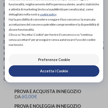
Di Indossare Juzo Compression Wrap.
funzionalità, miglioramento dell'esperienza utente, analisi statistiche
e attività di marketing (inclusa la pubblicità personalizzata), come
Grazie Al Materiale A Cortissima Estensibilità, Juzo
dettagliato nella nostra
cookie policy
.
Compression Wrap Fornisce Un’alta Pressione Di
Hai la possibilità di concedere o negare il tuo consenso: la mancata
Lavoro E Una Bassa Pressione A Riposo. Le Chiusure In
accettazione del consenso potrebbe compromettere la disponibilità di
alcune funzionalità.
Velcro E Le Apposite Zone Di Impugnatura Lo Rendono
Clicca su "Accetta i Cookie" per fornire il consenso o su "continua
Facile Da Indossare E Adattabile In Caso Di Variazioni
senza accettare" per proseguire senza autorizzare l'uso dei cookie
Delle Circonferenze Dell’arto. Gli Speciali Intagli Evitano
non tecnici.
La Formazione Di Zone Non Coperte Tra Le Linguette. In
Questo Modo Si Previene La Formazione Di ‘’Edemi Da
Finestra’’
Preferenze Cookie
La Particolarità: Juzo Compression Wrap È Costituito
Accetta i Cookie
Da Due Segmenti Utilizzabili Indipendentemente O In
Combinazione.
PROVA E ACQUISTA IN NEGOZIO
60,00€
DA
PROVA E NOLEGGIA IN NEGOZIO