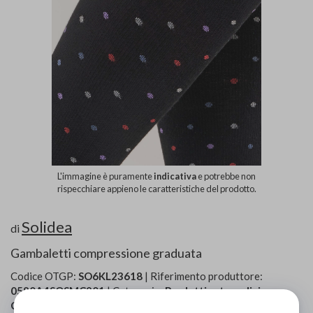
L'immagine è puramente
indicativa
e potrebbe non
rispecchiare appieno le caratteristiche del prodotto.
Solidea
di
Gambaletti compressione graduata
Codice OTGP:
SO6KL23618
| Riferimento produttore:
0580A4SOSMC901
| Categoria:
Prodotti ortopedici
»
Collant e calze contenitive
»
A compressione graduata