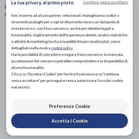
La tua privacy, al primo posto
continua senza accettare
Gambaletto unisex a compressione graduata 18/24
mmHg con pregiato filato di bamboo.
Noi, insieme ad alcuni partner selezionati, impieghiamo cookie o
strumenti analoghi per scopi strettamente necessari dal punto di
vista tecnico e, con il tuo consenso, anche per obiettivi legati a
PROVA E ACQUISTA IN NEGOZIO
funzionalità, miglioramento dell'esperienza utente, analisi statistiche
37,00€
DA
e attività di marketing (inclusa la pubblicità personalizzata), come
dettagliato nella nostra
cookie policy
.
PROVA E NOLEGGIA IN NEGOZIO
NON DISPONIBILE
Hai la possibilità di concedere o negare il tuo consenso: la mancata
accettazione del consenso potrebbe compromettere la disponibilità di
ACQUISTA ONLINE
alcune funzionalità.
37,00€
DA
Clicca su "Accetta i Cookie" per fornire il consenso o su "continua
senza accettare" per proseguire senza autorizzare l'uso dei cookie
non tecnici.
Preferenze Cookie
Accetta i Cookie
Organizza prova in negozio