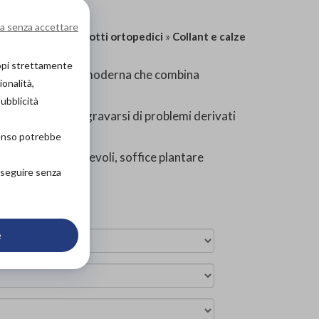
a senza accettare
0
| Categoria:
Prodotti ortopedici
»
Collant e calze
copi strettamente
ta, per la donna moderna che combina
ionalità,
pubblicità
a, evitando l’aggravarsi di problemi derivati
senso potrebbe
uciture confortevoli, soffice plantare
roseguire senza
e