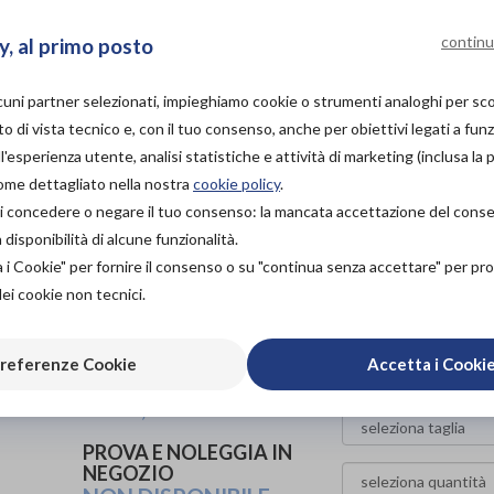
Gambaletto a compressione graduata
continu
y, al primo posto
Codice OTGP:
SO6OZ19040
| Riferimento produttore:
0318A
contenitive
»
A compressione graduata
lcuni partner selezionati, impieghiamo cookie o strumenti analoghi per s
Gambaletto 100 den, velato, elegante, morbido come se
o di vista tecnico e, con il tuo consenso, anche per obiettivi legati a funz
dinamismo e stile. La compressione
'esperienza utente, analisi statistiche e attività di marketing (inclusa la 
graduata, 15/18 mmHg, migliora la circolazione sanguign
come dettagliato nella nostra
cookie policy
.
da insufficienza venosa. Morbido
à di concedere o negare il tuo consenso: la mancata accettazione del con
isponibilità di alcune funzionalità.
elastico che sostiene gradevolmente senza comprimere, c
a i Cookie" per fornire il consenso o su "continua senza accettare" per p
antistress. Con trattamento
dei cookie non tecnici.
antimicrobico.
PROVA E ACQUISTA IN
referenze Cookie
Accetta i Cooki
NEGOZIO
18,90€
DA
PROVA E NOLEGGIA IN
NEGOZIO