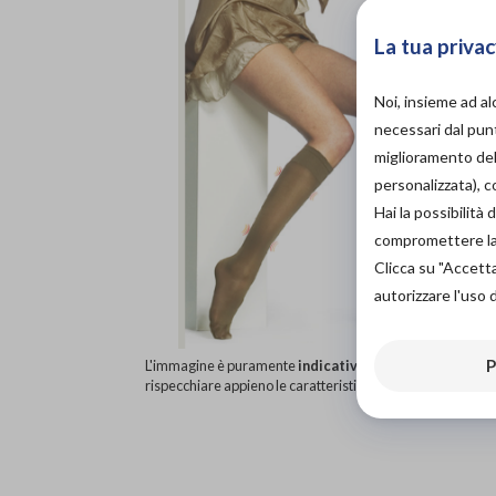
La tua privac
Noi, insieme ad a
necessari dal punt
miglioramento dell
personalizzata), 
Hai la possibilit
compromettere la d
Clicca su "Accett
autorizzare l'uso 
P
L'immagine è puramente
indicativa
e potrebbe non
rispecchiare appieno le caratteristiche del prodotto.