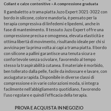
Collant e calze contenitive
»
A compressione graduata
Il gambaletto a trama piatta Juzo Expert 3021-3022 con
bordo in silicone, colore mandorla, è pensato per la
terapia compressiva di linfedemi e lipedemi, anche in
fase di mantenimento. Il tessuto Juzo Expert offre una
compressione precisa e omogenea, elevata elasticità e
ottima libertà di movimento, risultando ideale per chi si
avvicina per la prima volta ai capi a trama piatta. Il bordo
con silicone a pallini garantisce una tenuta sicura e
confortevole senza scivolare, favorendo al tempo
stesso la traspirabilità cutanea. Il materiale è morbido,
ben tollerato dalla pelle, facile da indossare e lavare, con
asciugatura rapida. Disponibile in diverse classi di
compressione e in varie colorazioni moda, si integra
facilmente nell’abbigliamento quotidiano, favorendo
l’uso regolare e quindi l’efficacia della terapia.
PROVA E ACQUISTA IN NEGOZIO