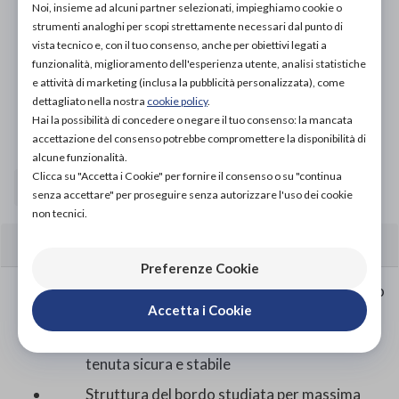
Organizza prova in negozio
Noi, insieme ad alcuni partner selezionati, impieghiamo cookie o
strumenti analoghi per scopi strettamente necessari dal punto di
vista tecnico e, con il tuo consenso, anche per obiettivi legati a
Scarica il coupon
funzionalità, miglioramento dell'esperienza utente, analisi statistiche
e attività di marketing (inclusa la pubblicità personalizzata), come
dettagliato nella nostra
cookie policy
.
Aggiungi al carrello
Hai la possibilità di concedere o negare il tuo consenso: la mancata
accettazione del consenso potrebbe compromettere la disponibilità di
alcune funzionalità.
Clicca su "Accetta i Cookie" per fornire il consenso o su "continua
TAGLIA
senza accettare" per proseguire senza autorizzare l'uso dei cookie
non tecnici.
CARATTERISTICHE
Preferenze Cookie
Gambaletto compressivo a trama piatta Juzo
Accetta i Cookie
Expert, modelli 3021-3022
Bordo aderente in silicone a pallini per una
tenuta sicura e stabile
Struttura del bordo studiata per massima