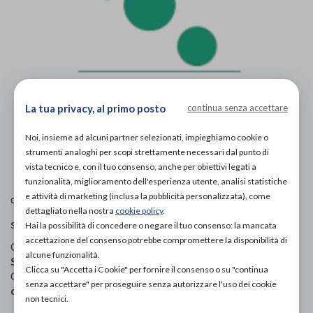
La tua privacy, al primo posto
continua senza accettare
Noi, insieme ad alcuni partner selezionati, impieghiamo cookie o
L'immagine è puramente
indicativa
e potrebbe non
strumenti analoghi per scopi strettamente necessari dal punto di
rispecchiare appieno le caratteristiche del prodotto.
vista tecnico e, con il tuo consenso, anche per obiettivi legati a
funzionalità, miglioramento dell'esperienza utente, analisi statistiche
Podartis
e attività di marketing (inclusa la pubblicità personalizzata), come
di
dettagliato nella nostra
cookie policy
.
scarpe ortopediche
Hai la possibilità di concedere o negare il tuo consenso: la mancata
accettazione del consenso potrebbe compromettere la disponibilità di
Codice OTGP:
PODLB19352
| Riferimento produttore:
alcune funzionalità.
SD351701
| Codice Nomenclatore tariffario:
06.33.99
|
Clicca su "Accetta i Cookie" per fornire il consenso o su "continua
Categoria:
Calzature ortopediche e plantari
»
Scarpe
senza accettare" per proseguire senza autorizzare l'uso dei cookie
ortopediche
»
Unisex
non tecnici.