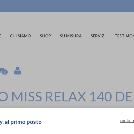
E
CHI SIAMO
SHOP
SU MISURA
SERVIZI
TESTIMO
0
MISS RELAX 140 DE
Solidea
di
continu
y, al primo posto
Gambaletto a compressione graduata