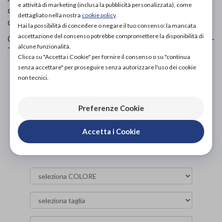
e attività di marketing (inclusa la pubblicità personalizzata), come
con una leggera compressione che fa aderire bene la
dettagliato nella nostra
cookie policy
.
calza all'arto
Hai la possibilità di concedere o negare il tuo consenso: la mancata
accettazione del consenso potrebbe compromettere la disponibilità di
Collant realizzati in Italia con materiali certificati OEKO-
alcune funzionalità.
TEX, di prima qualità
Clicca su "Accetta i Cookie" per fornire il consenso o su "continua
senza accettare" per proseguire senza autorizzare l'uso dei cookie
PROVA E ACQUISTA IN NEGOZIO
non tecnici.
36,50€
DA
PROVA E NOLEGGIA IN NEGOZIO
Preferenze Cookie
NON DISPONIBILE
Accetta i Cookie
ACQUISTA ONLINE
36,50€
DA