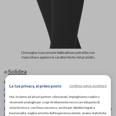
L'immagine è puramente
indicativa
e potrebbe non
rispecchiare appieno le caratteristiche del prodotto.
Solidea
di
gambaletto a compressione graduata
La tua privacy, al primo posto
continua senza accettare
Codice OTGP:
SO6AQ20324
| Riferimento produttore:
052670
| Categoria:
Prodotti ortopedici
»
Collant e calze
Noi, insieme ad alcuni partner selezionati, impieghiamo cookie o
contenitive
»
A compressione graduata
strumenti analoghi per scopi strettamente necessari dal punto di
vista tecnico e, con il tuo consenso, anche per obiettivi legati a
Gambaletto con trama della maglia molto fine che rende
funzionalità, miglioramento dell'esperienza utente, analisi statistiche
il tessuto estremamente soffice, leggero e traspirante,