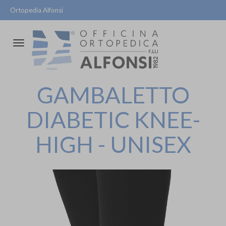
Ortopedia Alfonsi
Attiva/disattiva
la
navigazione
GAMBALETTO
DIABETIC KNEE-
HIGH - UNISEX