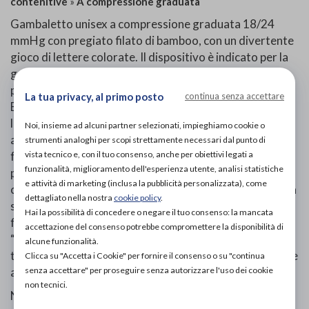
contenitive
»
A compressione graduata
Gambaletto unisex a compressione graduata 18/24
mmHg con pregiato filato di bamboo, con un divertente
gioco di lettere colorate. Il dispositivo è indicato per la
gestione e l'alleviamento del ritorno venoso e linfatico,
per prevenire uno o più disturbi della circolazione (p. Es.,
La tua privacy, al primo posto
continua senza accettare
Edema, trombosi venosa profonda (TVP), varicosi,
linfedema). Elevato comfort e look elegante sono
Noi, insieme ad alcuni partner selezionati, impieghiamo cookie o
assicurati! Il tessuto della maglia è realizzato in 3 strati
strumenti analoghi per scopi strettamente necessari dal punto di
vista tecnico e, con il tuo consenso, anche per obiettivi legati a
formando un effetto sandwich: all’interno il filato in
funzionalità, miglioramento dell'esperienza utente, analisi statistiche
poliammide ed elastan mentre all’esterno e all’interno, a
e attività di marketing (inclusa la pubblicità personalizzata), come
contatto con la pelle, il filato di bamboo per godere della
dettagliato nella nostra
cookie policy
.
sua piacevole sensazione come se la calza fosse tutta in
Hai la possibilità di concedere o negare il tuo consenso: la mancata
filato di bamboo. Questa speciale tessitura crea un
accettazione del consenso potrebbe compromettere la disponibilità di
“microambiente” nel tessuto che permette la
alcune funzionalità.
traspirazione e la termoregolazione mantenendo la cute
Clicca su "Accetta i Cookie" per fornire il consenso o su "continua
senza accettare" per proseguire senza autorizzare l'uso dei cookie
asciutta. Con punta rimagliata invisibile.
non tecnici.
Non ci sono controindicazioni conosciute relative