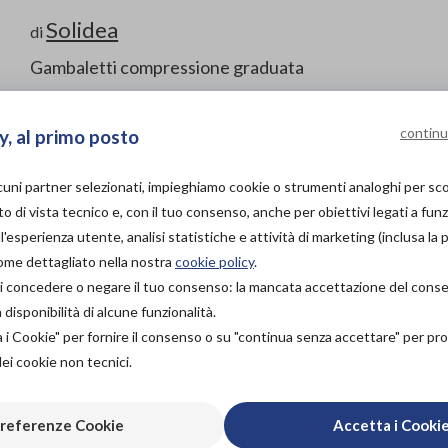
Solidea
di
Gambaletti compressione graduata
Codice OTGP:
SO6MK25506
| Riferimento produttore:
0582A
Collant e calze contenitive
»
A compressione graduata
continu
y, al primo posto
Gambaletto unisex a compressione graduata 18/24 mmHg
lcuni partner selezionati, impieghiamo cookie o strumenti analoghi per s
PROVA E ACQUISTA IN
o di vista tecnico e, con il tuo consenso, anche per obiettivi legati a funz
NEGOZIO
'esperienza utente, analisi statistiche e attività di marketing (inclusa la 
37,00€
DA
come dettagliato nella nostra
cookie policy
.
PROVA E NOLEGGIA IN
à di concedere o negare il tuo consenso: la mancata accettazione del con
NEGOZIO
isponibilità di alcune funzionalità.
NON DISPONIBILE
Organizza pr
a i Cookie" per fornire il consenso o su "continua senza accettare" per p
dei cookie non tecnici.
ACQUISTA ONLINE
NON DISPONIBILE
Scarica il 
referenze Cookie
Accetta i Cooki