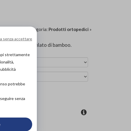
4SOX0300*
| Categoria:
Prodotti ortopedici
»
a senza accettare
 con pregiato filato di bamboo.
copi strettamente
ionalità,
pubblicità
senso potrebbe
ova in negozio
roseguire senza
coupon
e