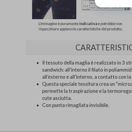
L'immagine è puramente
indicativa
e potrebbe non
rispecchiare appieno le caratteristiche del prodotto.
CARATTERISTI
Il tessuto della maglia è realizzato in 3 
sandwich: all’interno il filato in poliamm
all’esterno e all’interno, a contatto con la 
Questa speciale tessitura crea un “micro
permette la traspirazione e la termoreg
cute asciutta.
Con punta rimagliata invisibile.