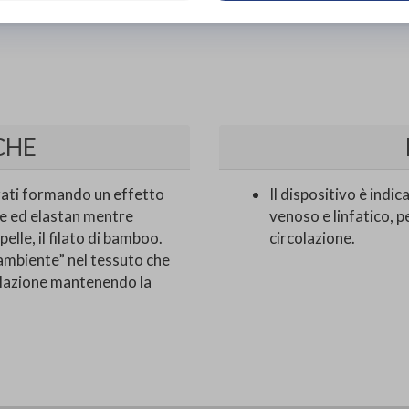
CHE
strati formando un effetto
Il dispositivo è indic
ide ed elastan mentre
venoso e linfatico, p
pelle, il filato di bamboo.
circolazione.
ambiente” nel tessuto che
olazione mantenendo la