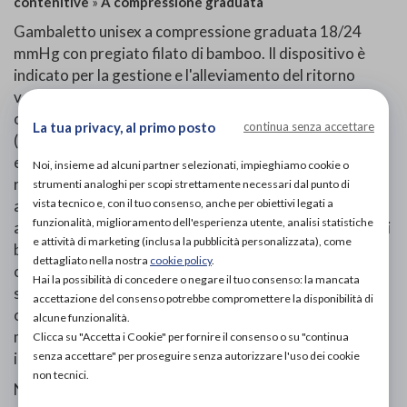
contenitive
»
A compressione graduata
Gambaletto unisex a compressione graduata 18/24
mmHg con pregiato filato di bamboo. Il dispositivo è
indicato per la gestione e l'alleviamento del ritorno
venoso e linfatico, per prevenire uno o più disturbi della
circolazione (p. Es., Edema, trombosi venosa profonda
La tua privacy, al primo posto
continua senza accettare
(TVP), varicosi, linfedema). Elevato comfort e look
elegante sono assicurati! Il tessuto della maglia è
Noi, insieme ad alcuni partner selezionati, impieghiamo cookie o
realizzato in 3 strati formando un effetto sandwich:
strumenti analoghi per scopi strettamente necessari dal punto di
vista tecnico e, con il tuo consenso, anche per obiettivi legati a
all’interno il filato in poliammide ed elastan mentre
funzionalità, miglioramento dell'esperienza utente, analisi statistiche
all’esterno e all’interno, a contatto con la pelle, il filato di
e attività di marketing (inclusa la pubblicità personalizzata), come
bamboo per godere della sua piacevole sensazione
dettagliato nella nostra
cookie policy
.
come se la calza fosse tutta in filato di bamboo. Questa
Hai la possibilità di concedere o negare il tuo consenso: la mancata
speciale tessitura crea un “microambiente” nel tessuto
accettazione del consenso potrebbe compromettere la disponibilità di
che permette la traspirazione e la termoregolazione
alcune funzionalità.
mantenendo la cute asciutta. Con punta rimagliata
Clicca su "Accetta i Cookie" per fornire il consenso o su "continua
senza accettare" per proseguire senza autorizzare l'uso dei cookie
invisibile.
non tecnici.
Non ci sono controindicazioni conosciute relative