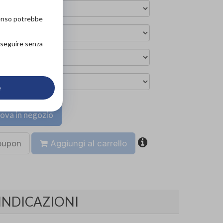
senso potrebbe
roseguire senza
e
ova in negozio
coupon
Aggiungi al carrello
INDICAZIONI