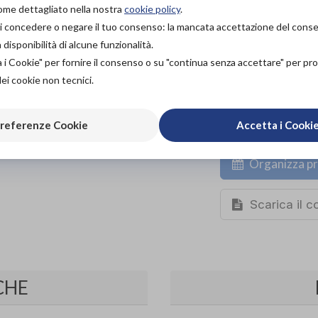
PROVA E ACQUISTA IN
come dettagliato nella nostra
cookie policy
.
NEGOZIO
à di concedere o negare il tuo consenso: la mancata accettazione del con
73,00€
DA
isponibilità di alcune funzionalità.
PROVA E NOLEGGIA IN
a i Cookie" per fornire il consenso o su "continua senza accettare" per p
NEGOZIO
dei cookie non tecnici.
NON DISPONIBILE
ACQUISTA ONLINE
referenze Cookie
Accetta i Cooki
73,00€
DA
Organizza pr
Scarica il 
CHE