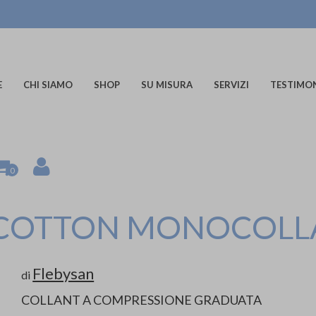
E
CHI SIAMO
SHOP
SU MISURA
SERVIZI
TESTIMO
0
 COTTON MONOCOLL
Flebysan
di
COLLANT A COMPRESSIONE GRADUATA