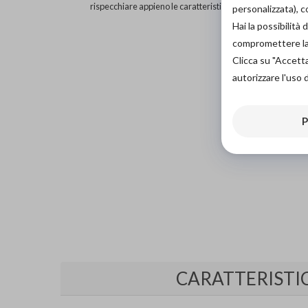
rispecchiare appieno le caratteristiche del prodotto.
personalizzata), 
Hai la possibilit
compromettere la d
Clicca su "Accett
autorizzare l'uso 
P
CARATTERISTI