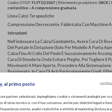
Codice OTGP:
FL9TD22067
| Riferimento produttore:
08CK
| 
contenitive
»
A compressione graduata
Linea Calze Terapeutiche
Compressione Decrescente. Fabbricata Con Macchine Ad
Istruzioni
Nell’indossare La Calza/Gambaletto, Avere Cura Di Rovesc
Del Puntale In Dotazione (Solo Per Modello A Punta Aper
Calza Fino Al Collo Del Piede E Successivamente Accom
Cura Di Stenderla Onde Evitare Pieghe, Poi Togliere Il Pu
Movimenti A Mani Aperte, Procedere Alla Sistemazione
Posizionata. In Caso Di Arti Particolarmente Gonfi, Eff
Appena Svegli E Rimanendo Stesi; Farsi Eventualmente 
Raccomanda Che L’arto Sia Asciutto; Un Ulteriore Aiut
continu
y, al primo posto
Talco, Salvo Allergie Specifiche, E/O Utilizzando Guanti
Far Combaciare Perfettamente Le Due Parti Onde Evita
lcuni partner selezionati, impieghiamo cookie o strumenti analoghi per s
Della Calza, O Gli Indumenti Indossati.
o di vista tecnico e, con il tuo consenso, anche per obiettivi legati a funz
'esperienza utente, analisi statistiche e attività di marketing (inclusa la 