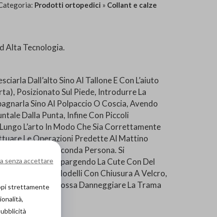
Categoria:
Prodotti ortopedici
»
Collant e calze
 Alta Tecnologia.
iarla Dall’alto Sino Al Tallone E Con L’aiuto
ta), Posizionato Sul Piede, Introdurre La
pagnarla Sino Al Polpaccio O Coscia, Avendo
ntale Dalla Punta, Infine Con Piccoli
 Lungo L’arto In Modo Che Sia Correttamente
ettuare Le Operazioni Predette Al Mattino
Aiutare Da Una Seconda Persona. Si
o Si Può Avere Cospargendo La Cute Con Del
a senza accettare
 In Gomma. Per I Modelli Con Chiusura A Velcro,
re Che Il Velcro Possa Danneggiare La Trama
copi strettamente
ionalità,
pubblicità