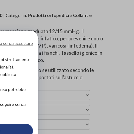
0
| Categoria:
Prodotti ortopedici
»
Collant e
n compressione graduata 12/15 mmHg. Il
l ritorno venoso e linfatico, per prevenire uno o
a senza accettare
enosa profonda (TVP), varicosi, linfedema). Il
l ventre e modella i fianchi. Tassello igienico in
copi strettamente
mento antimicrobico.
ionalità,
izzo del dispositivo se utilizzato secondo le
pubblicità
tà ai componenti riportati sull’astuccio.
senso potrebbe
roseguire senza
e