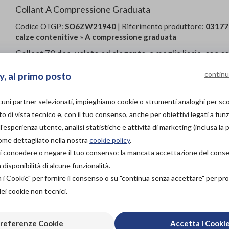
Collant A Compressione Graduata
Codice OTGP:
SO6ZW21940
| Riferimento produttore:
03177
calze contenitive
»
A compressione graduata
Collant 70 den, velato ed elegante, a maglia liscia, co
dispositivo e’ indicato per la gestione e l'alleviamento de
continu
y, al primo posto
più disturbi della circolazione (p. Es., Edema, trombosi v
corpino anatomico high-tech snellisce la figura, contiene i
lcuni partner selezionati, impieghiamo cookie o strumenti analoghi per s
cotone, cuciture morbide e soffice plantare. Con tratta
o di vista tecnico e, con il tuo consenso, anche per obiettivi legati a funz
Non ci sono controindicazioni conosciute relative all’util
'esperienza utente, analisi statistiche e attività di marketing (inclusa la 
istruzioni per l’uso. Non utilizzare in caso di ipersensibili
come dettagliato nella nostra
cookie policy
.
à di concedere o negare il tuo consenso: la mancata accettazione del con
PROVA E ACQUISTA IN
isponibilità di alcune funzionalità.
NEGOZIO
29,50€
a i Cookie" per fornire il consenso o su "continua senza accettare" per p
DA
dei cookie non tecnici.
PROVA E NOLEGGIA IN
NEGOZIO
NON DISPONIBILE
referenze Cookie
Accetta i Cooki