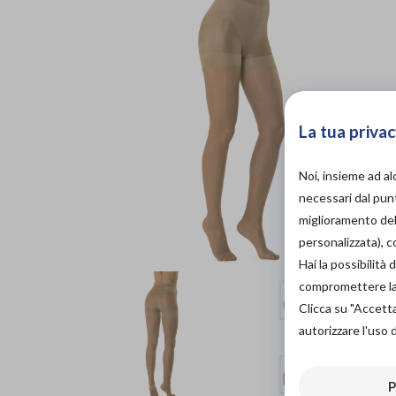
La tua privac
Noi, insieme ad a
necessari dal punt
miglioramento dell
personalizzata), 
Hai la possibilit
compromettere la d
Clicca su "Accett
autorizzare l'uso 
P