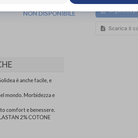
ACQUISTA ONLINE
Organizza pr
NON DISPONIBILE
Scarica il 
CHE
lidea è anche facile, e
del mondo. Morbidezza e
tutto comfort e benessere.
 ELASTAN 2% COTONE