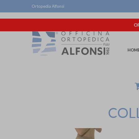
Ortopedia Alfonsi
OR
HOM
COL