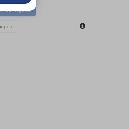
ova in negozio
coupon