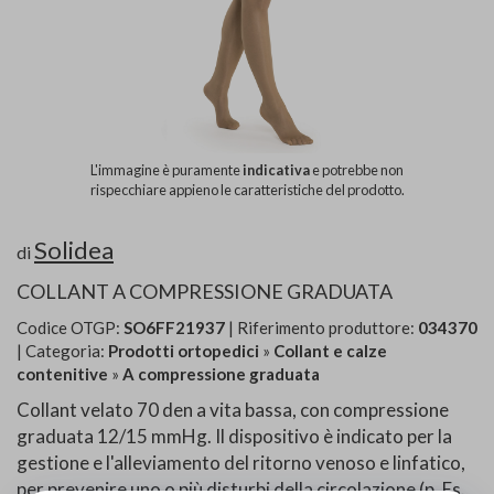
L'immagine è puramente
indicativa
e potrebbe non
rispecchiare appieno le caratteristiche del prodotto.
Solidea
di
COLLANT A COMPRESSIONE GRADUATA
Codice OTGP:
SO6FF21937
| Riferimento produttore:
034370
| Categoria:
Prodotti ortopedici
»
Collant e calze
contenitive
»
A compressione graduata
Collant velato 70 den a vita bassa, con compressione
graduata 12/15 mmHg. Il dispositivo è indicato per la
gestione e l'alleviamento del ritorno venoso e linfatico,
per prevenire uno o più disturbi della circolazione (p. Es.,