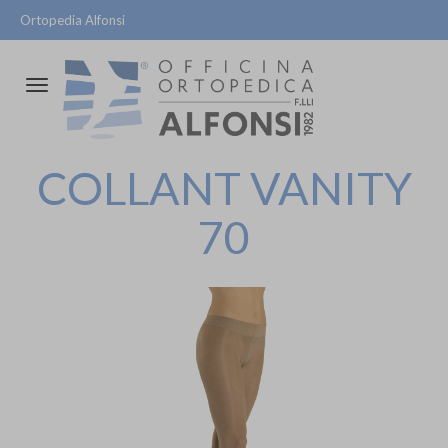
Ortopedia Alfonsi
Attiva/disattiva
la
navigazione
COLLANT VANITY
70