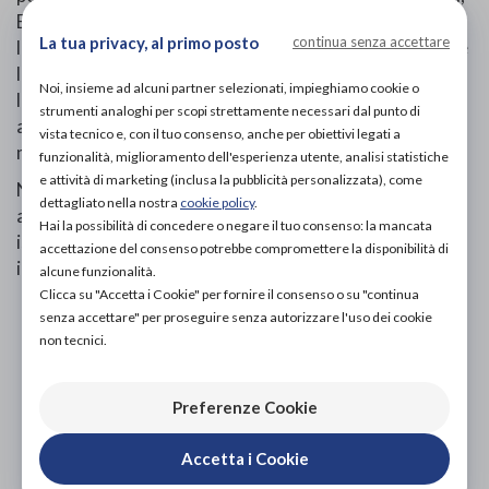
Edema, trombosi venosa profonda (TVP), varicosi,
La tua privacy, al primo posto
continua senza accettare
linfedema). Il fascino del raffinato corpino a vita bassa e
la compressione graduata sorprendono per l’eleganza e
Noi, insieme ad alcuni partner selezionati, impieghiamo cookie o
la piacevole sensazione di benessere. Il soffice plantare
strumenti analoghi per scopi strettamente necessari dal punto di
anatomico offre una morbida base d’appoggio al
vista tecnico e, con il tuo consenso, anche per obiettivi legati a
metatarso. Con trattamento antimicrobico.
funzionalità, miglioramento dell'esperienza utente, analisi statistiche
e attività di marketing (inclusa la pubblicità personalizzata), come
Non ci sono controindicazioni conosciute relative
dettagliato nella nostra
cookie policy
.
all’utilizzo del dispositivo se utilizzato secondo le
Hai la possibilità di concedere o negare il tuo consenso: la mancata
istruzioni per l’uso. Non utilizzare in caso di
accettazione del consenso potrebbe compromettere la disponibilità di
ipersensibilità ai componenti riportati sull’astuccio.
alcune funzionalità.
Clicca su "Accetta i Cookie" per fornire il consenso o su "continua
senza accettare" per proseguire senza autorizzare l'uso dei cookie
PROVA E ACQUISTA IN NEGOZIO
non tecnici.
23,00€
DA
PROVA E NOLEGGIA IN NEGOZIO
Preferenze Cookie
NON DISPONIBILE
ACQUISTA ONLINE
Accetta i Cookie
23,00€
DA