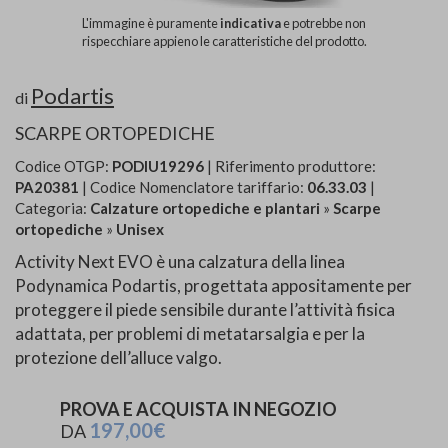
L'immagine è puramente
indicativa
e potrebbe non
rispecchiare appieno le caratteristiche del prodotto.
Podartis
di
SCARPE ORTOPEDICHE
Codice OTGP:
PODIU19296
| Riferimento produttore:
PA20381
| Codice Nomenclatore tariffario:
06.33.03
|
Categoria:
Calzature ortopediche e plantari
»
Scarpe
ortopediche
»
Unisex
Activity Next EVO è una calzatura della linea
Podynamica Podartis, progettata appositamente per
proteggere il piede sensibile durante l’attività fisica
adattata, per problemi di metatarsalgia e per la
protezione dell’alluce valgo.
PROVA E ACQUISTA IN NEGOZIO
197,00€
DA