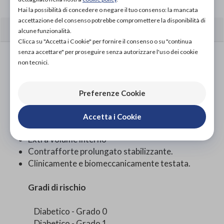
Hai la possibilità di concedere o negare il tuo consenso: la mancata
accettazione del consenso potrebbe compromettere la disponibilità di
CARATTERISTICHE
alcune funzionalità.
Clicca su "Accetta i Cookie" per fornire il consenso o su "continua
senza accettare" per proseguire senza autorizzare l'uso dei cookie
Tomaia in nylon super soft automodellante.
non tecnici.
Tomaia seamless: senza cuciture nei punti di
sfregamento.
Suola biomeccanica semirigida Timing Rocker
Preferenze Cookie
Sole®.
Predisposizione all’inserimento di un plantare
Accetta i Cookie
finito o su misura.
Extra volume interno
Contrafforte prolungato stabilizzante.
Clinicamente e biomeccanicamente testata.
Gradi di rischio
Diabetico - Grado 0
Diabetico - Grado 1