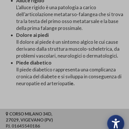
Alluce rigido
L’alluce rigido è una patologia a carico
dell’articolazione metatarso-falangea che si trova
tra la testa del primo osso metatarsale e la base
della prima falange prossimale.
Dolore ai piedi
Il dolore al piede è un sintomo algico le cui cause
derivano dalla struttura muscolo-scheletrica, da
problemi vascolari, neurologici o dermatologici
.
Piede diabetico
Il piede diabetico rappresenta una complicanza
cronica del diabete e si sviluppa in conseguenza di
neuropatie ed arteriopat
ie.
CORSO MILANO 34D,
27029, VIGEVANO (PV)
P.I. 01645540186