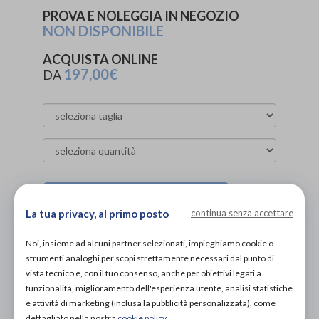
PROVA E NOLEGGIA IN NEGOZIO
NON DISPONIBILE
ACQUISTA ONLINE
197,00€
DA
Organizza prova in negozio
La tua privacy, al primo posto
continua senza accettare
Scarica il coupon
Noi, insieme ad alcuni partner selezionati, impieghiamo cookie o
strumenti analoghi per scopi strettamente necessari dal punto di
vista tecnico e, con il tuo consenso, anche per obiettivi legati a
Aggiungi al carrello
funzionalità, miglioramento dell'esperienza utente, analisi statistiche
e attività di marketing (inclusa la pubblicità personalizzata), come
dettagliato nella nostra
cookie policy
.