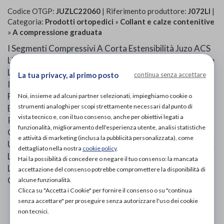
Codice OTGP:
JUZLC22060
| Riferimento produttore:
J072LI
|
Categoria:
Prodotti ortopedici
»
Collant e calze contenitive
»
A compressione graduata
I Segmenti Compressivi A Corta Estensibilità Juzo ACS
Light Vengono Utilizzati Come Supporto Ideale Durante
La Terapia Decongestionante. I Prodotti Sono Facili Da
La tua privacy, al primo posto
continua senza accettare
Indossare Grazie Alla Fodera Integrata (Ausilio Per Il
Fissaggio). Le Chiusure A Strappo Regolabili Possono
Noi, insieme ad alcuni partner selezionati, impieghiamo cookie o
strumenti analoghi per scopi strettamente necessari dal punto di
Essere Regolate Dal Paziente Per Un Trattamento
vista tecnico e, con il tuo consenso, anche per obiettivi legati a
Personalizzato, Anche In Caso Di Variazioni Di
funzionalità, miglioramento dell'esperienza utente, analisi statistiche
Circonferenza Durante L Terapia. Questa Semplicità Di
e attività di marketing (inclusa la pubblicità personalizzata), come
Utilizzo Aumenta La Compliance Da Parte Dei Pazienti E
dettagliato nella nostra
cookie policy
.
Li Supporta In Caso Di Terapia In Autonomia. Juzo ACS
Hai la possibilità di concedere o negare il tuo consenso: la mancata
Light Permette Di Raggiungere Un Livello Di
accettazione del consenso potrebbe compromettere la disponibilità di
Compressione Terapeutica Fino A 40 MmHg.
alcune funzionalità.
Clicca su "Accetta i Cookie" per fornire il consenso o su "continua
senza accettare" per proseguire senza autorizzare l'uso dei cookie
PROVA E ACQUISTA IN NEGOZIO
non tecnici.
120,00€
DA