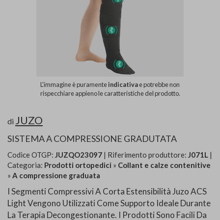
L'immagine è puramente
indicativa
e potrebbe non
rispecchiare appieno le caratteristiche del prodotto.
JUZO
di
SISTEMA A COMPRESSIONE GRADUTATA
Codice OTGP:
JUZQO23097
| Riferimento produttore:
J071L
|
Categoria:
Prodotti ortopedici
»
Collant e calze contenitive
»
A compressione graduata
I Segmenti Compressivi A Corta Estensibilità Juzo ACS
Light Vengono Utilizzati Come Supporto Ideale Durante
La Terapia Decongestionante. I Prodotti Sono Facili Da