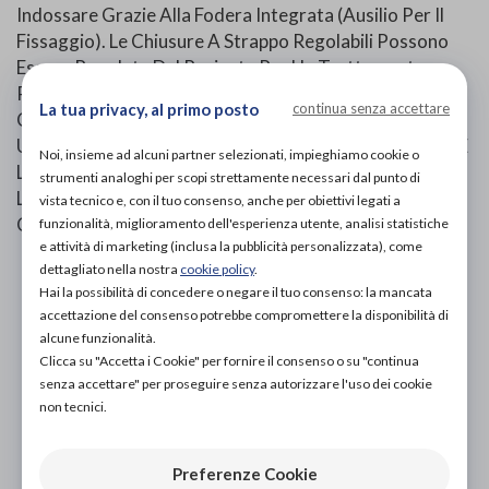
Indossare Grazie Alla Fodera Integrata (Ausilio Per Il
Fissaggio). Le Chiusure A Strappo Regolabili Possono
Essere Regolate Dal Paziente Per Un Trattamento
Personalizzato, Anche In Caso Di Variazioni Di
La tua privacy, al primo posto
continua senza accettare
Circonferenza Durante L Terapia. Questa Semplicità Di
Utilizzo Aumenta La Compliance Da Parte Dei Pazienti E
Noi, insieme ad alcuni partner selezionati, impieghiamo cookie o
Li Supporta In Caso Di Terapia In Autonomia. Juzo ACS
strumenti analoghi per scopi strettamente necessari dal punto di
Light Permette Di Raggiungere Un Livello Di
vista tecnico e, con il tuo consenso, anche per obiettivi legati a
Compressione Terapeutica Fino A 40 MmHg.
funzionalità, miglioramento dell'esperienza utente, analisi statistiche
e attività di marketing (inclusa la pubblicità personalizzata), come
dettagliato nella nostra
cookie policy
.
PROVA E ACQUISTA IN NEGOZIO
Hai la possibilità di concedere o negare il tuo consenso: la mancata
60,00€
DA
accettazione del consenso potrebbe compromettere la disponibilità di
alcune funzionalità.
PROVA E NOLEGGIA IN NEGOZIO
Clicca su "Accetta i Cookie" per fornire il consenso o su "continua
NON DISPONIBILE
senza accettare" per proseguire senza autorizzare l'uso dei cookie
non tecnici.
ACQUISTA ONLINE
NON DISPONIBILE
Preferenze Cookie