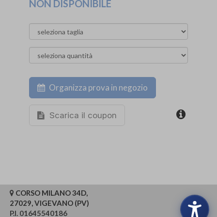
NON DISPONIBILE
Organizza prova in negozio
Scarica il coupon
CORSO MILANO 34D,
27029, VIGEVANO (PV)
P.I. 01645540186