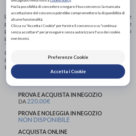
dettagliato nella nostra
cookie policy
.
Hai la possibilità di concedere o negare il tuo consenso: la mancata
accettazione del consenso potrebbe compromettere la disponibilità di
La suola biomeccanica rigida è studiata per proteggere
alcune funzionalità.
pazienti che hanno la necessità di ridurre la pressione
Clicca su "Accetta i Cookie" per fornire il consenso o su "continua
plantare. La conformazione della suola dona una miglio
senza accettare" per proseguire senza autorizzare l'uso dei cookie
propulsione e rotolamento del passo.
non tecnici.
Tomaia in nylon supersoft.
Contrafforte prolungato stabilizzante.
Preferenze Cookie
Calzata 13,5
Per uomo
Accetta i Cookie
PROVA E ACQUISTA IN NEGOZIO
220,00€
DA
PROVA E NOLEGGIA IN NEGOZIO
NON DISPONIBILE
ACQUISTA ONLINE