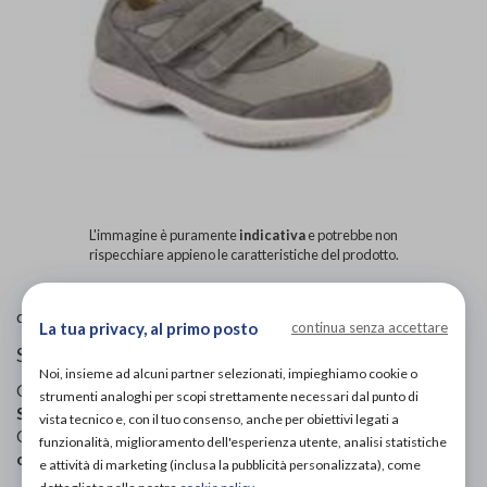
L'immagine è puramente
indicativa
e potrebbe non
rispecchiare appieno le caratteristiche del prodotto.
Podartis
di
La tua privacy, al primo posto
continua senza accettare
Scarpe ortopediche uomo
Noi, insieme ad alcuni partner selezionati, impieghiamo cookie o
Codice OTGP:
PODSF20309
| Riferimento produttore:
strumenti analoghi per scopi strettamente necessari dal punto di
SD351108
| Codice Nomenclatore tariffario:
06.33.99
|
vista tecnico e, con il tuo consenso, anche per obiettivi legati a
Categoria:
Calzature ortopediche e plantari
»
Scarpe
funzionalità, miglioramento dell'esperienza utente, analisi statistiche
ortopediche
»
Per uomo
e attività di marketing (inclusa la pubblicità personalizzata), come