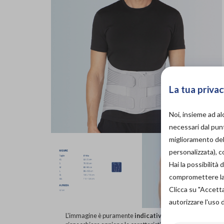
La tua privac
Noi, insieme ad a
necessari dal punt
miglioramento dell
personalizzata), 
Hai la possibilit
compromettere la d
Clicca su "Accett
autorizzare l'uso 
L'immagine è puramente
indicativa
e potrebbe non