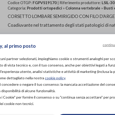
Codice OTGP:
FGPVS19170
| Riferimento produttore:
LSIL-3
Categoria:
Prodotti ortopedici
»
Colonna vertebrale
»
Busti 
CORSETTO LOMBARE SEMIRIGIDO CON FILO D'ARG
Coadiuvante nel trattamento degli stati patologici di na
continu
y, al primo posto
PROVA E ACQUISTA IN
lcuni partner selezionati, impieghiamo cookie o strumenti analoghi per s
NEGOZIO
o di vista tecnico e, con il tuo consenso, anche per obiettivi legati a funz
140,00€
DA
'esperienza utente, analisi statistiche e attività di marketing (inclusa la 
PROVA E NOLEGGIA IN
come dettagliato nella nostra
cookie policy
.
NEGOZIO
à di concedere o negare il tuo consenso: la mancata accettazione del con
NON DISPONIBILE
Organizza pr
isponibilità di alcune funzionalità.
ACQUISTA ONLINE
a i Cookie" per fornire il consenso o su "continua senza accettare" per p
140,00€
Scarica il 
DA
dei cookie non tecnici.