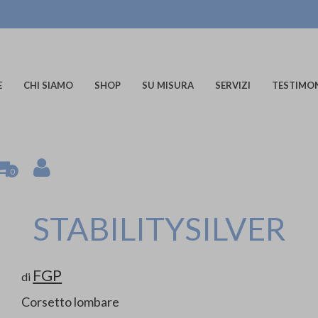
E
CHI SIAMO
SHOP
SU MISURA
SERVIZI
TESTIMO
0
STABILITYSILVER
FGP
di
Corsetto lombare