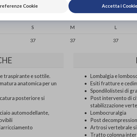
referenze Cookie
Accetta i Cooki
70-80
80–90
90–100
S
M
L
37
37
37
CHE
traspirante e sottile.
Lombalgia e lombosci
gomatura anatomica per un
Esiti fratture e cedi
Spondilolistesi di gr
catura posteriore si
Post intervento di ci
stabilizzazione vert
ciaio automodellante,
Lombocruralgia
vibili
Post decompression
arricciamento
Artrosi vertebrale 
Tratto colonna inte