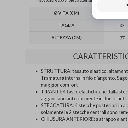
rispecchiare appieno le caratteristiche del prodotto.
P
Ø VITA (CM)
60-70
TAGLIA
XS
ALTEZZA (CM)
37
CARATTERISTI
STRUTTURA: tessuto elastico, altamente 
Tramatura interna in filo d’argento. Sa
maggior comfort
TIRANTI: 4 fasce elastiche che dalla stec
agganciano anteriormente in due tiranti
STECCATURA: 4 stecche posteriori in ac
solamente le 2 stecche centrali sono remo
CHIUSURA ANTERIORE: a strappo e anti