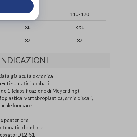
e
100–110
110–120
XL
XXL
37
37
INDICAZIONI
atalgia acuta e cronica
menti somatici lombari
ado 1 (classificazione di Meyerding)
foplastica, vertebroplastica, ernie discali,
ebrale lombare
e posteriore
sintomatica lombare
ressato: D12-S1