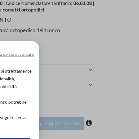
00
| Codice Nomenclatore tariffario:
06.03.08
|
e corsetti ortopedici
ENTO.
tura ortopedica del tronco.
a senza accettare
copi strettamente
ionalità,
pubblicità
senso potrebbe
ova in negozio
roseguire senza
coupon
Aggiungi al carrello