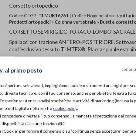
Corsetto ortopedico
Codice OTGP:
TLMUK16761
| Codice Nomenclatore tariffario
Prodotti ortopedici
»
Colonna vertebrale
»
Busti e corsetti 
CORSETTO SEMIRIGIDO TORACO-LOMBO-SACRALE C
Spallacci con trazione ANTERO-POSTERIORE. Sottoascel
con l’esclusivo tessuto TLMTEX®. Placca spinale estraib
PROVA E ACQUISTA IN
continu
y, al primo posto
NEGOZIO
385,00€
DA
lcuni partner selezionati, impieghiamo cookie o strumenti analoghi per s
PROVA E NOLEGGIA IN
o di vista tecnico e, con il tuo consenso, anche per obiettivi legati a funz
NEGOZIO
NON DISPONIBILE
'esperienza utente, analisi statistiche e attività di marketing (inclusa la 
come dettagliato nella nostra
cookie policy
.
ACQUISTA ONLINE
à di concedere o negare il tuo consenso: la mancata accettazione del con
NON DISPONIBILE
isponibilità di alcune funzionalità.
a i Cookie" per fornire il consenso o su "continua senza accettare" per p
Organizza pr