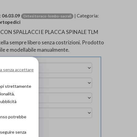
:
06.03.09
| Categoria:
Ortesi toraco-lombo-sacrali
ortopedici
ON SPALLACCI E PLACCA SPINALE TLM
la sempre libero senza costrizioni. Prodotto
ile e modellabile manualmente.
a senza accettare
copi strettamente
ionalità,
pubblicità
senso potrebbe
roseguire senza
ova in negozio