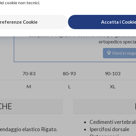
dei cookie non tecnici.
Scarica il 
referenze Cookie
Accetta i Cooki
L'acquisto in negozio è raccomandato per garantire i
ortopedico specia
Vieni in nego
70-83
80-93
90-103
M
L
XL
CHE
Cedimenti vertebral
endaggio elastico Rigato.
Ipercifosi dorsale