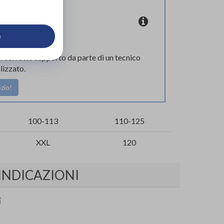
coupon
e
l corretto supporto da parte di un tecnico
lizzato.
zio!
100-113
110-125
XXL
120
INDICAZIONI
i