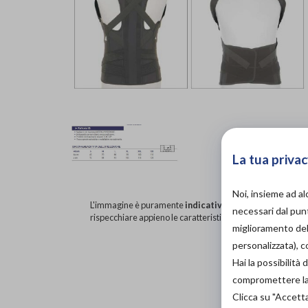
La tua privac
Noi, insieme ad a
L'immagine è puramente
indicativa
e potrebbe non
necessari dal punt
rispecchiare appieno le caratteristiche del prodotto.
miglioramento dell
personalizzata), 
Hai la possibilit
compromettere la d
Clicca su "Accett