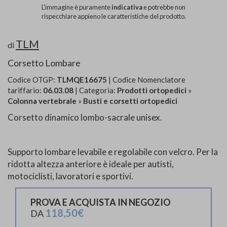
L'immagine è puramente
indicativa
e potrebbe non
rispecchiare appieno le caratteristiche del prodotto.
TLM
di
Corsetto Lombare
Codice OTGP:
TLMQE16675
| Codice Nomenclatore
tariffario:
06.03.08
| Categoria:
Prodotti ortopedici
»
Colonna vertebrale
»
Busti e corsetti ortopedici
Corsetto dinamico lombo-sacrale unisex.
Supporto lombare levabile e regolabile con velcro. Per la
ridotta altezza anteriore è ideale per autisti,
motociclisti, lavoratori e sportivi.
PROVA E ACQUISTA IN NEGOZIO
118,50€
DA