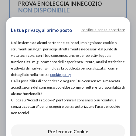
PROVA E NOLEGGIA IN NEGOZIO
NON DISPONIBILE
ACQUISTA ONLINE
NON DISPONIBILE
La tua privacy, al primo posto
continua senza accettare
Noi, insieme ad alcuni partner selezionati, impieghiamo cookie o
strumenti analoghi per scopi strettamente necessari dal punto di
vista tecnico e, con il tuo consenso, anche per obiettivi legati a
funzionalità, miglioramento dell'esperienza utente, analisi statistiche
e attività di marketing (inclusa la pubblicità personalizzata), come
dettagliato nella nostra
cookie policy
.
Hai la possibilità di concedere o negare il tuo consenso: la mancata
accettazione del consenso potrebbe compromettere la disponibilità di
alcune funzionalità.
Organizza prova in negozio
Clicca su "Accetta i Cookie" per fornire il consenso o su "continua
senza accettare" per proseguire senza autorizzare l'uso dei cookie
non tecnici.
Scarica il coupon
Preferenze Cookie
L'acquisto in negozio è raccomandato per garantire il