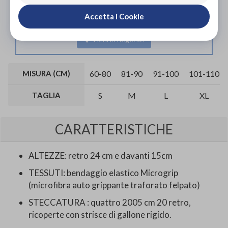
corretto supporto da parte di un tecnico ortopedico
Accetta i Cookie
specializzato.
Vieni in negozio!
MISURA (CM)
60-80
81-90
91-100
101-110
TAGLIA
S
M
L
XL
CARATTERISTICHE
ALTEZZE: retro 24 cm e davanti 15cm
TESSUTI: bendaggio elastico Microgrip
(microfibra auto grippante traforato felpato)
STECCATURA : quattro 2005 cm 20 retro,
ricoperte con strisce di gallone rigido.