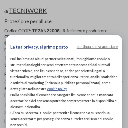
TECNIWORK
di
Protezione per alluce
Codice OTGP:
TE2AN22008
| Riferimento produttore:
CB104B
| Codice Nomenclatore tariffario:
06.12.03
| Categoria:
Calzature ortopediche e
Ortesi per piede
La tua privacy, al primo posto
continua senza accettare
plantari
»
Cura del piede
Protezione per l'alluce in Tecniwork Polymer Gel
Noi, insieme ad alcuni partner selezionati, impieghiamo cookie o
trasparente.
strumenti analoghi per scopi strettamente necessari dal punto di
vista tecnico e, con il tuo consenso, anche per obiettivi legati a
Estremamente sottile, indeformabile ed elastico, si
funzionalità, miglioramento dell'esperienza utente, analisi statistiche
applica al 1° dito grazie ad un anello. Allevia la pressione
e attività di marketing (inclusa la pubblicità personalizzata), come
esercitata dalla calzatura sull'alluce, senza creare
dettagliato nella nostra
cookie policy
.
ingombro.
Hai la possibilità di concedere o negare il tuo consenso: la mancata
accettazione del consenso potrebbe compromettere la disponibilità di
Procura una immediata sensazione di sollievo per la sua
alcune funzionalità.
gradevole morbidezza e funzione protettiva.
Clicca su "Accetta i Cookie" per fornire il consenso o su "continua
senza accettare" per proseguire senza autorizzare l'uso dei cookie
Lavabile e riutilizzabile.
non tecnici.