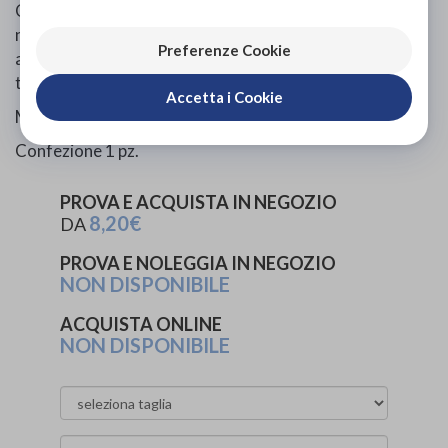
Corretto mantenimento: lavare con acqua e sapone
neutro, asciugare tamponando con un panno o lasciare
Preferenze Cookie
asciugare all'aria. Cospargere abbondantemente di
talco.
Accetta i Cookie
Misura Unica.
Confezione 1 pz.
PROVA E ACQUISTA IN NEGOZIO
8,20€
DA
PROVA E NOLEGGIA IN NEGOZIO
NON DISPONIBILE
ACQUISTA ONLINE
NON DISPONIBILE