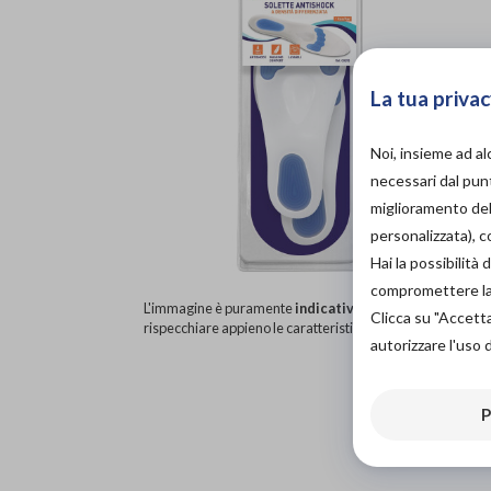
La tua privac
Noi, insieme ad a
necessari dal punt
miglioramento dell
personalizzata), 
Hai la possibilit
compromettere la d
L'immagine è puramente
indicativa
e potrebbe non
Clicca su "Accett
rispecchiare appieno le caratteristiche del prodotto.
autorizzare l'uso 
P