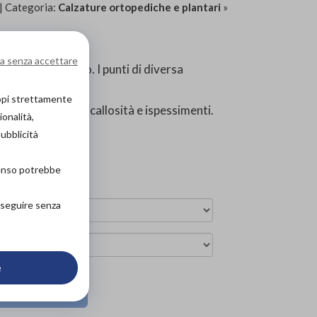
| Categoria:
Calzature ortopediche e plantari
»
a senza accettare
e e del metatarso. I punti di diversa
e.
copi strettamente
 o per chi presenta callosità e ispessimenti.
ionalità,
pubblicità
senso potrebbe
roseguire senza
e
ova in negozio