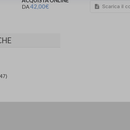
ACQUISTA ONLINE
42,00€
Scarica il 
DA
CHE
.47)