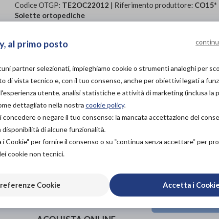
Codice OTGP:
TE2OC22012
| Riferimento produttore:
CO15*
Solette ortopediche
Solette in silicone con scarico antishock.
continu
y, al primo posto
Limitano il sovraccarico di pressione nella zona del tallon
consistenza, permettono alla soletta di adattarsi al pied
lcuni partner selezionati, impieghiamo cookie o strumenti analoghi per s
Ideali per piedi stanchi e affaticati, per chi pratica sport
o di vista tecnico e, con il tuo consenso, anche per obiettivi legati a funz
'esperienza utente, analisi statistiche e attività di marketing (inclusa la 
Lavabili e riutilizzabili.
come dettagliato nella nostra
cookie policy
.
Confezione 1 paio.
à di concedere o negare il tuo consenso: la mancata accettazione del con
isponibilità di alcune funzionalità.
PROVA E ACQUISTA IN
a i Cookie" per fornire il consenso o su "continua senza accettare" per p
NEGOZIO
dei cookie non tecnici.
42,00€
DA
PROVA E NOLEGGIA IN
referenze Cookie
Accetta i Cooki
NEGOZIO
NON DISPONIBILE
Organizza pr