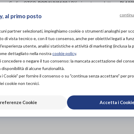
Codice OTGP:
PODAVY9109
| Riferimento produttore:
PL12
06.12.03
| Categoria:
Calzature ortopediche 
Ortesi per piede
continu
y, al primo posto
I plantari Orthoactive sottili e garantiscono stabilità.
lcuni partner selezionati, impieghiamo cookie o strumenti analoghi per s
PROVA E ACQUISTA IN
o di vista tecnico e, con il tuo consenso, anche per obiettivi legati a funz
NEGOZIO
65,00€
'esperienza utente, analisi statistiche e attività di marketing (inclusa la 
DA
come dettagliato nella nostra
cookie policy
.
PROVA E NOLEGGIA IN
à di concedere o negare il tuo consenso: la mancata accettazione del con
NEGOZIO
isponibilità di alcune funzionalità.
NON DISPONIBILE
Organizza pr
a i Cookie" per fornire il consenso o su "continua senza accettare" per p
ACQUISTA ONLINE
dei cookie non tecnici.
65,00€
Scarica il 
DA
referenze Cookie
Accetta i Cooki