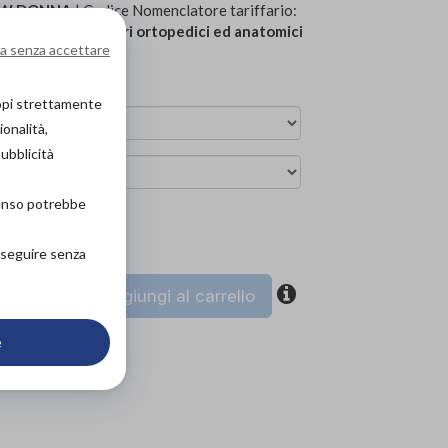
3W DONNA
| Codice Nomenclatore tariffario:
e plantari
»
Plantari ortopedici ed anatomici
a senza accettare
copi strettamente
ionalità,
pubblicità
senso potrebbe
ova in negozio
roseguire senza
coupon
Aggiungi al carrello
e