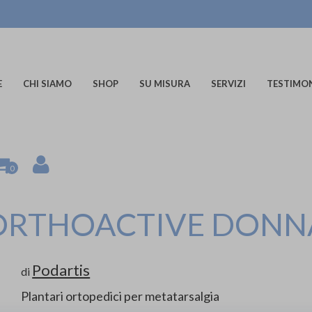
E
CHI SIAMO
SHOP
SU MISURA
SERVIZI
TESTIMO
0
ORTHOACTIVE DONN
Podartis
di
Plantari ortopedici per metatarsalgia