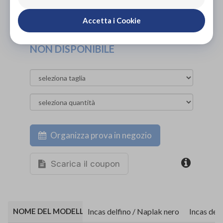
PROVA E NOLEGGIA IN NEGOZIO
NON DISPONIBILE
Accetta i Cookie
ACQUISTA ONLINE
NON DISPONIBILE
Organizza prova in negozio
Scarica il coupon
NOME DEL MODELLO E DESCRIZIONE DEL PELLAME
Incas delfino / Naplak nero
Incas del