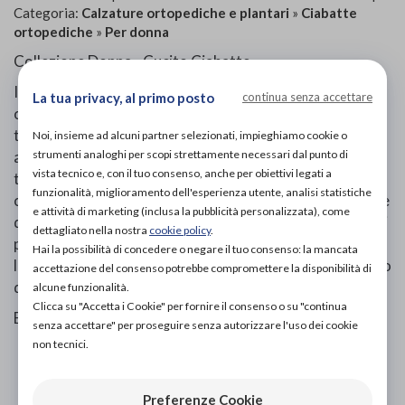
Categoria:
Calzature ortopediche e plantari
»
Ciabatte
ortopediche
»
Per donna
Collezione Donna - Cucito Ciabatte.
Il Progetto - Comfort e Tecnica: Creare per la donna
La tua privacy, al primo posto
continua senza accettare
calzature nelle quali sia possibile coniugare comodità,
tecnica e stile nello stesso prodotto. Modelli capaci di
Noi, insieme ad alcuni partner selezionati, impieghiamo cookie o
strumenti analoghi per scopi strettamente necessari dal punto di
adattarsi alla personalità femminile e di seguirne il
vista tecnico e, con il tuo consenso, anche per obiettivi legati a
tempo. ECOSANIT, leader in Italia nel settore delle
funzionalità, miglioramento dell'esperienza utente, analisi statistiche
calzature tecniche, ha creato per la donna una collezione
e attività di marketing (inclusa la pubblicità personalizzata), come
di calzature uniche, funzionali e pratiche. Un ventaglio di
dettagliato nella nostra
cookie policy
.
proposte ricche di particolari,dettagli invisibili e
Hai la possibilità di concedere o negare il tuo consenso: la mancata
lavorazioni inedite. Per dare alla donna moderna il modo
accettazione del consenso potrebbe compromettere la disponibilità di
di affrontare le stagioni nel massimo comfort.
alcune funzionalità.
Clicca su "Accetta i Cookie" per fornire il consenso o su "continua
Elasticizzato incas delfino.
senza accettare" per proseguire senza autorizzare l'uso dei cookie
non tecnici.
PROVA E ACQUISTA IN NEGOZIO
82,00€
DA
Preferenze Cookie