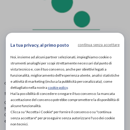
La tua privacy, al primo posto
continua senza accettare
Noi, insieme ad alcuni partner selezionati, impieghiamo cookie o
L'immagine è puramente
indicativa
e potrebbe non
strumenti analoghi per scopi strettamente necessari dal punto di
rispecchiare appieno le caratteristiche del prodotto.
vista tecnico e, con il tuo consenso, anche per obiettivi legati a
funzionalità, miglioramento dell'esperienza utente, analisi statistiche
Podartis
e attività di marketing (inclusa la pubblicità personalizzata), come
di
dettagliato nella nostra
cookie policy
.
scarpe ortopediche
Hai la possibilità di concedere o negare il tuo consenso: la mancata
accettazione del consenso potrebbe compromettere la disponibilità di
Codice OTGP:
PODKU19601
| Riferimento produttore:
alcune funzionalità.
SD551430
| Codice Nomenclatore tariffario:
06.33.99
|
Clicca su "Accetta i Cookie" per fornire il consenso o su "continua
Categoria:
Calzature ortopediche e plantari
»
Scarpe
senza accettare" per proseguire senza autorizzare l'uso dei cookie
ortopediche
»
Per donna
non tecnici.