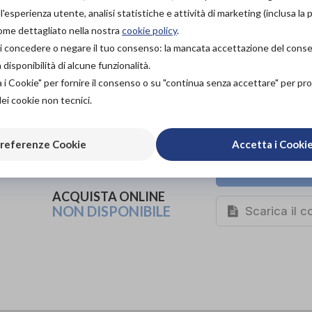
scarpe ortopediche
'esperienza utente, analisi statistiche e attività di marketing (inclusa la 
come dettagliato nella nostra
cookie policy
.
Codice OTGP:
PODSO19342
| Riferimento produttore:
SR501
à di concedere o negare il tuo consenso: la mancata accettazione del con
Categoria:
Calzature ortopediche e plantari
»
Scarpe ortop
isponibilità di alcune funzionalità.
a i Cookie" per fornire il consenso o su "continua senza accettare" per p
PROVA E ACQUISTA IN
NEGOZIO
dei cookie non tecnici.
175,00€
DA
PROVA E NOLEGGIA IN
referenze Cookie
Accetta i Cooki
NEGOZIO
NON DISPONIBILE
Organizza pr
ACQUISTA ONLINE
NON DISPONIBILE
Scarica il 