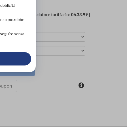
pubblicità
570
| Codice Nomenclatore tariffario:
06.33.99
|
senso potrebbe
ediche
»
Per donna
roseguire senza
e
ova in negozio
coupon