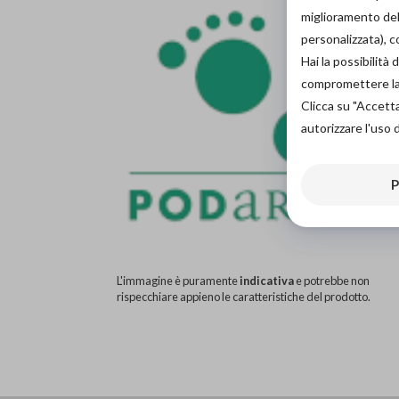
miglioramento dell
personalizzata), 
Hai la possibilit
compromettere la d
Clicca su "Accett
autorizzare l'uso 
P
L'immagine è puramente
indicativa
e potrebbe non
rispecchiare appieno le caratteristiche del prodotto.