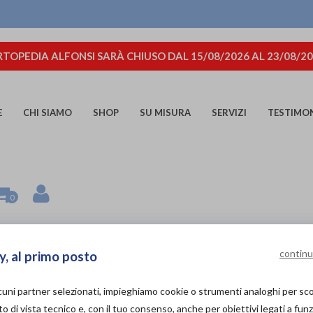
TOPEDIA ALFONSI SARÀ CHIUSO DAL 15/08/2026 AL 23/08/2
E
CHI SIAMO
SHOP
SU MISURA
SERVIZI
TESTIMO
0
KARINA LACCIO BLU
continu
y, al primo posto
lcuni partner selezionati, impieghiamo cookie o strumenti analoghi per s
Podartis
di
o di vista tecnico e, con il tuo consenso, anche per obiettivi legati a funz