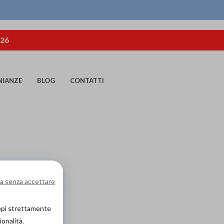
026
NIANZE
BLOG
CONTATTI
a senza accettare
copi strettamente
ionalità,