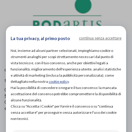
La tua privacy, al primo posto
continua senza accettare
L'immagine è puramente
indicativa
e potrebbe non
Noi, insieme ad alcuni partner selezionati, impieghiamo cookie o
rispecchiare appieno le caratteristiche del prodotto.
strumenti analoghi per scopi strettamente necessari dal punto di
vista tecnico e, con il tuo consenso, anche per obiettivi legati a
Podartis
di
funzionalità, miglioramento dell'esperienza utente, analisi statistiche
e attività di marketing (inclusa la pubblicità personalizzata), come
scarpe ortopediche
dettagliato nella nostra
cookie policy
.
Hai la possibilità di concedere o negare il tuo consenso: la mancata
Codice OTGP:
PODUZ19341
| Riferimento produttore:
accettazione del consenso potrebbe compromettere la disponibilità di
SR102478
| Codice Nomenclatore tariffario:
06.33.03
|
alcune funzionalità.
Categoria:
Calzature ortopediche e plantari
»
Scarpe
Clicca su "Accetta i Cookie" per fornire il consenso o su "continua
ortopediche
»
Per donna
senza accettare" per proseguire senza autorizzare l'uso dei cookie
non tecnici.
PROVA E ACQUISTA IN NEGOZIO
98,00€
DA