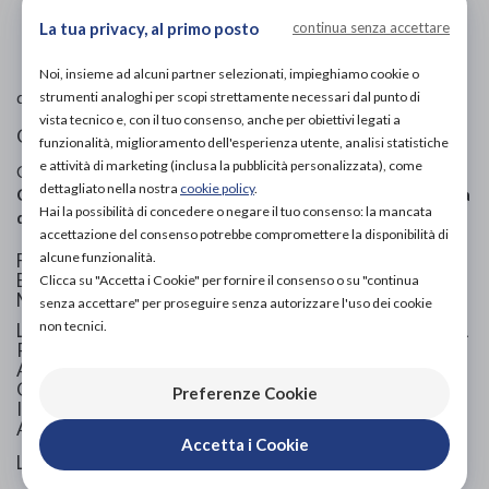
L'immagine è puramente
indicativa
e potrebbe non
La tua privacy, al primo posto
continua senza accettare
rispecchiare appieno le caratteristiche del prodotto.
Noi, insieme ad alcuni partner selezionati, impieghiamo cookie o
TECNIWORK
di
strumenti analoghi per scopi strettamente necessari dal punto di
vista tecnico e, con il tuo consenso, anche per obiettivi legati a
Cuscinetto metatarsale
funzionalità, miglioramento dell'esperienza utente, analisi statistiche
e attività di marketing (inclusa la pubblicità personalizzata), come
Codice OTGP:
TE2DR22003
| Riferimento produttore:
dettagliato nella nostra
cookie policy
.
CB17*B
| Categoria:
Calzature ortopediche e plantari
»
Cura
Hai la possibilità di concedere o negare il tuo consenso: la mancata
del piede
accettazione del consenso potrebbe compromettere la disponibilità di
alcune funzionalità.
FASCIA METATARSALE PER PIEDI IN TESSUTO
ELASTICO CON CUSCINETTO INTERNO IN
Clicca su "Accetta i Cookie" per fornire il consenso o su "continua
MORBIDO TECNIWORK POLYMER GEL.
senza accettare" per proseguire senza autorizzare l'uso dei cookie
non tecnici.
LA FASCIA È ELASTICA E SI FISSA COMODAMENTE AL
PIEDE, RIMANENDO IN POSIZIONE CORRETTA.
AMMORTIZZA L'AREA METATARSALE ASSORBENDO
GLI URTI.
Preferenze Cookie
INDICATA PER IPERCHERATOSI E SENSIBILITÀ DELL'
AVAMPIEDE.
Accetta i Cookie
Lavabile e riutilizzabile.